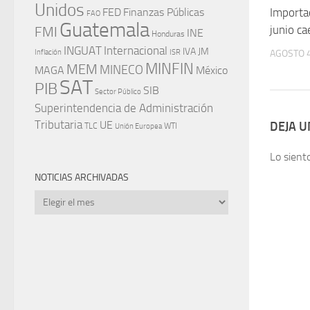
Unidos
Importa
FED
Finanzas Públicas
FAO
Guatemala
junio ca
FMI
INE
Honduras
INGUAT
Internacional
IVA
JM
AGOSTO 4
Inflación
ISR
MINFIN
MEM
MINECO
MAGA
México
SAT
PIB
SIB
Sector Público
Superintendencia de Administración
Tributaria
UE
DEJA 
WTI
TLC
Unión Europea
Lo sient
NOTICIAS ARCHIVADAS
Noticias
archivadas