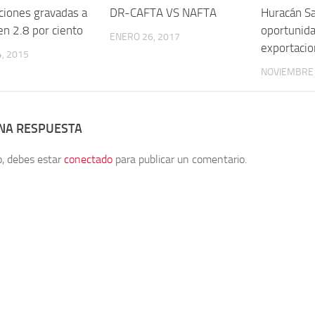
ciones gravadas a
DR-CAFTA VS NAFTA
Huracán S
en 2.8 por ciento
oportunida
ENERO 26, 2017
exportaci
, 2015
NOVIEMBRE 
UNA RESPUESTA
o, debes estar
conectado
para publicar un comentario.