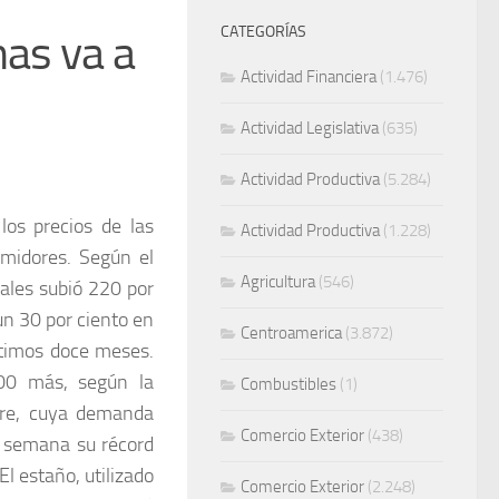
CATEGORÍAS
mas va a
Actividad Financiera
(1.476)
Actividad Legislativa
(635)
Actividad Productiva
(5.284)
los precios de las
Actividad Productiva
(1.228)
umidores. Según el
Agricultura
(546)
eales subió 220 por
un 30 por ciento en
Centroamerica
(3.872)
últimos doce meses.
00 más, según la
Combustibles
(1)
obre, cuya demanda
Comercio Exterior
(438)
ta semana su récord
El estaño, utilizado
Comercio Exterior
(2.248)