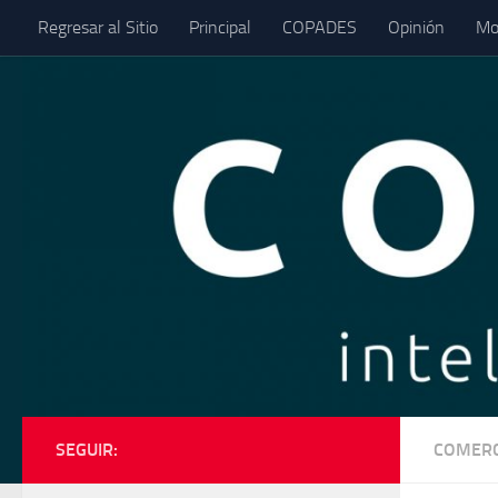
Regresar al Sitio
Principal
COPADES
Opinión
Mo
Saltar al contenido
SEGUIR:
COMERC