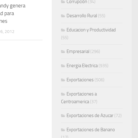
Corrupción
(34)
andy genera
d para
Desarrollo Rural
(55)
ones
Educacion y Productividad
6, 2012
(55)
Empresarial
(296)
Energia Electrica
(935)
Exportaciones
(506)
Exportaciones a
Centroamerica
(37)
Exportaciones de Azucar
(72)
Exportaciones de Banano
(17)