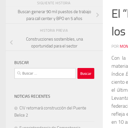
SIGUIENTE HISTORIA
El 
Buscan generar 90 mil puestos de trabajo
para call center y BPO en 5 años
los
HISTORIA PREVIA
Construcciones sostenibles, una
oportunidad para el sector
POR
MON
Con la 
BUSCAR
materia
Buscar:
índice
B
ciento 
el últi
NOTICIAS RECIENTES
Levant
federac
CIV retomará construcción del Puente
refleja
Belice 2
en 10 añ