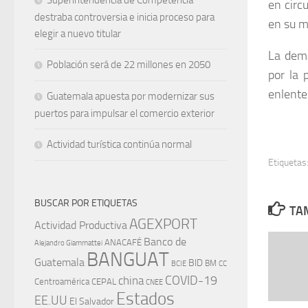
Superintendencia de Competencia
en circ
destraba controversia e inicia proceso para
en su m
elegir a nuevo titular
La dema
Población será de 22 millones en 2050
por la 
enlente
Guatemala apuesta por modernizar sus
puertos para impulsar el comercio exterior
Actividad turística continúa normal
Etiquetas
BUSCAR POR ETIQUETAS
TAM
AGEXPORT
Actividad Productiva
Banco de
ANACAFÉ
Alejandro Giammattei
BANGUAT
Guatemala
BID
BM
BCIE
CC
china
COVID-19
Centroamérica
CEPAL
CNEE
Estados
EE.UU
El Salvador