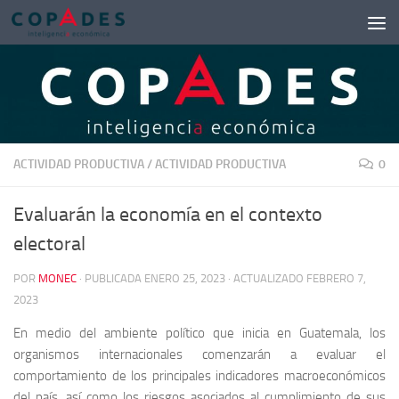
Saltar al contenido
ACTIVIDAD PRODUCTIVA
/
ACTIVIDAD PRODUCTIVA
0
Evaluarán la economía en el contexto
electoral
POR
MONEC
· PUBLICADA
ENERO 25, 2023
· ACTUALIZADO
FEBRERO 7,
2023
En medio del ambiente político que inicia en Guatemala, los
organismos internacionales comenzarán a evaluar el
comportamiento de los principales indicadores macroeconómicos
del país, así como los riesgos asociados al cumplimiento de sus