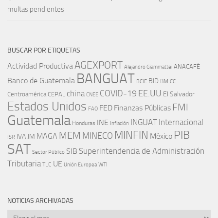
multas pendientes
BUSCAR POR ETIQUETAS
AGEXPORT
Actividad Productiva
ANACAFÉ
Alejandro Giammattei
BANGUAT
Banco de Guatemala
BID
BM
BCIE
CC
EE.UU
china
COVID-19
Centroamérica
El Salvador
CEPAL
CNEE
Estados Unidos
FMI
FED
Finanzas Públicas
FAO
Guatemala
INGUAT
INE
Internacional
Honduras
Inflación
PIB
MINFIN
MEM
MINECO
MAGA
México
IVA
JM
ISR
SAT
SIB
Superintendencia de Administración
Sector Público
Tributaria
UE
WTI
TLC
Unión Europea
NOTICIAS ARCHIVADAS
Noticias