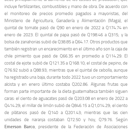
incluye fertilizantes, combustibles y mano de obra. De acuerdo con
el monitoreo de precios promedio pagados a mayoristas, del
Ministerio de Agricultura, Ganadería y Alimentación (Maga), el
quintal de tomate pasó de Q90 en enero de 2022 a Q174.74 en
enero de 2023. El quintal de papa pasó de Q198.46 a Q315; y la
bolsa de zanahorias subió de Q38.85 a Q64.17. Otros productos que
también registran un encarecimiento en el último año son la caja de
chile pimiento que pasó de Q66.35 en promedio a Q114.29. El
costal de ejote subió de Q121.35 a Q168.10; el costal de pepino, de
Q76.92 subió a Q88.93; mientras que el quintal de cebolla, aunque
ha registrado una baja, durante todo 2022 tuvo un comportamiento
alcista y en enero último costaba Q202.86. Algunas frutas que
forman parte importante de la dieta guatemalteca también siguen
caras: el ciento de aguacates pasó de Q203.08 en enero de 2022 a
Q414.29; el millar de limón subió de Q846.15 a Q1,014.29; el ciento
de plátanos pasó de Q140 a Q201.43; mientras que las cien
unidades de naranja costaban Q72.50 y hoy, Q79.76. Según
Emerson Barco
, presidente de la Federación de Asociaciones