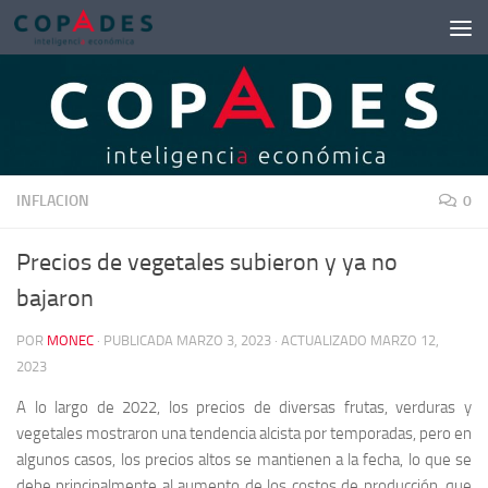
Saltar al contenido
INFLACION
0
Precios de vegetales subieron y ya no
bajaron
POR
MONEC
· PUBLICADA
MARZO 3, 2023
· ACTUALIZADO
MARZO 12,
2023
A lo largo de 2022, los precios de diversas frutas, verduras y
vegetales mostraron una tendencia alcista por temporadas, pero en
algunos casos, los precios altos se mantienen a la fecha, lo que se
debe principalmente al aumento de los costos de producción, que