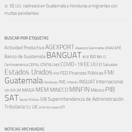
EE.UU. rastreará en Guatemala y Honduras a migrantes con
multas pendientes
BUSCAR POR ETIQUETAS
AGEXPORT
Actividad Productiva
ANACAFÉ
Alejandro Giammattei
BANGUAT
Banco de Guatemala
BID
BM
BCIE
CC
EE.UU
china
COVID-19
Centroamérica
El Salvador
CEPAL
CNEE
Estados Unidos
FMI
FED
Finanzas Públicas
FAO
Guatemala
INGUAT
INE
Internacional
Honduras
Inflación
PIB
MINFIN
MEM
MINECO
MAGA
México
IVA
JM
ISR
SAT
SIB
Superintendencia de Administración
Sector Público
Tributaria
UE
WTI
TLC
Unión Europea
NOTICIAS ARCHIVADAS