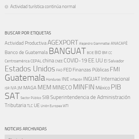
Actividad turística continúa normal
BUSCAR POR ETIQUETAS
AGEXPORT
Actividad Productiva
ANACAFÉ
Alejandro Giammattei
BANGUAT
Banco de Guatemala
BID
BM
BCIE
CC
EE.UU
china
COVID-19
Centroamérica
El Salvador
CEPAL
CNEE
Estados Unidos
FMI
FED
Finanzas Públicas
FAO
Guatemala
INGUAT
INE
Internacional
Honduras
Inflación
PIB
MINFIN
MEM
MINECO
MAGA
México
IVA
JM
ISR
SAT
SIB
Superintendencia de Administración
Sector Público
Tributaria
UE
WTI
TLC
Unión Europea
NOTICIAS ARCHIVADAS
Noticias