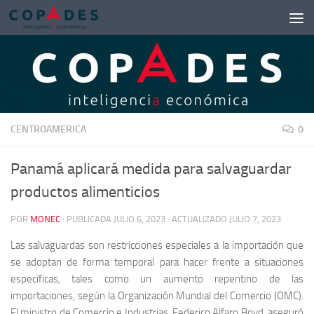
Saltar al contenido
CENTROAMERICA
0
Panamá aplicará medida para salvaguardar
productos alimenticios
POR
MONEC
· PUBLICADA
JULIO 6, 2023
· ACTUALIZADO
JULIO 7, 2023
Las salvaguardas son restricciones especiales a la importación que
se adoptan de forma temporal para hacer frente a situaciones
específicas, tales como un aumento repentino de las
importaciones, según la Organización Mundial del Comercio (OMC).
El ministro de Comercio e Industrias, Federico Alfaro Boyd, aseguró