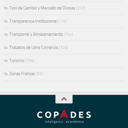
Tipo de Cambio y Mercado de Divisas
(211)
Transparencia Institucional
(114)
Transporte y Almacenamiento
(744)
Tratados de Libre Comercio
(326)
Turismo
(706)
Zonas Francas
(53)