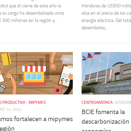
ndicó que al cierre de este año la
Honduras de US$50 millon
a su cargo ha desembolsado unos
alza en el precio de los c
 300 millones en la región y...
energía eléctrica. Del tota
desembolso,...
0
D PRODUCTIVA
/
MIPYMES
CENTROAMERICA
NOVIEMB
RE 14, 2022
BCIE fomenta la
amos fortalecen a mipymes
descarbonización 
región