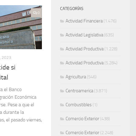
CATEGORÍAS
0
Actividad Financiera
(1.476)
Actividad Legislativa
(635)
Actividad Productiva
(1.228)
, 2023
Actividad Productiva
(5.284)
ide si
tal
Agricultura
(546)
ra el Banco
Centroamerica
(3.871)
gración Económica
rse. Pese a que el
Combustibles
(1)
a durante la
Comercio Exterior
(438)
, el pasado viernes,
Comercio Exterior
(2.248)