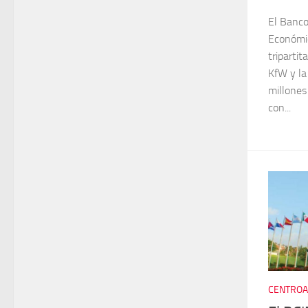
El Banco
Económica
tripartit
KfW y la
millones
con...
CENTROA