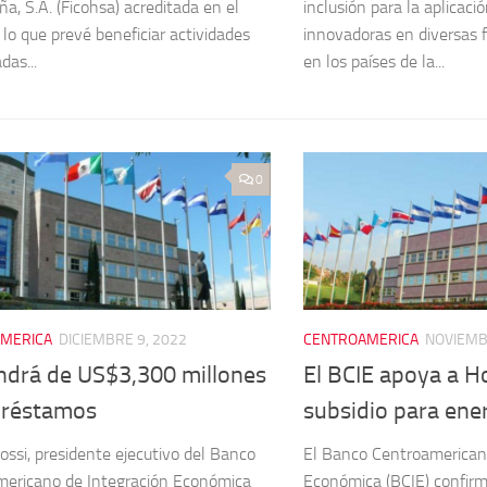
a, S.A. (Ficohsa) acreditada en el
inclusión para la aplicaci
 lo que prevé beneficiar actividades
innovadoras en diversas 
das...
en los países de la...
0
MERICA
DICIEMBRE 9, 2022
CENTROAMERICA
NOVIEMB
ndrá de US$3,300 millones
El BCIE apoya a 
préstamos
subsidio para ene
ssi, presidente ejecutivo del Banco
El Banco Centroamerican
ericano de Integración Económica
Económica (BCIE) confir