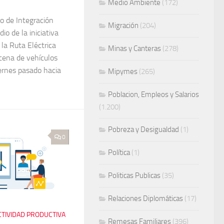
Medio Ambiente
(172)
o de Integración
Migración
(204)
o de la iniciativa
la Ruta Eléctrica
Minas y Canteras
(278)
cena de vehículos
iernes pasado hacia
Mipymes
(265)
Poblacion, Empleos y Salarios
(1.200)
Pobreza y Desigualdad
(1)
0
Política
(1)
Politicas Publicas
(35)
Relaciones Diplomáticas
(17)
CTIVIDAD PRODUCTIVA
Remesas Familiares
(396)