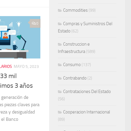
Commodities
(99)
Compras y Suministros Del
0
Estado
(62)
Construccion e
Infraestructura
(589)
Consumo
(137)
LARIOS
MAYO 5, 2023
33 mil
Contrabando
(2)
timos 3 años
Contrataciones Del Estado
a generación de
(56)
s piezas claves para
breza y desigualdad
Cooperacion Internacional
, el Banco
(89)