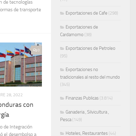
ón de tecnologías
formas de transporte
Exportaciones de Cafe
(298)
Exportaciones de
Cardamomo
(38)
Exportaciones de Petroleo
0
(95)
Exportaciones no
tradicionales al resto del mundo
(345)
RE 28, 2022
Finanzas Publicas
(3.814)
Honduras con
Ganaderia , Silvicultura ,
rgía
Pesca
(149)
o de Integración
Hoteles, Restaurantes
(44)
mó el desembolso a