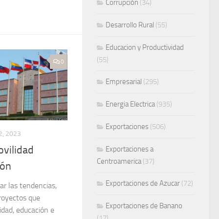
Corrupción
(34)
Desarrollo Rural
(55)
Educacion y Productividad
(55)
0
Empresarial
(295)
Energia Electrica
(935)
Exportaciones
(506)
2, 2023
ovilidad
Exportaciones a
Centroamerica
(37)
ión
Exportaciones de Azucar
(72)
ar las tendencias,
proyectos que
Exportaciones de Banano
idad, educación e
(17)