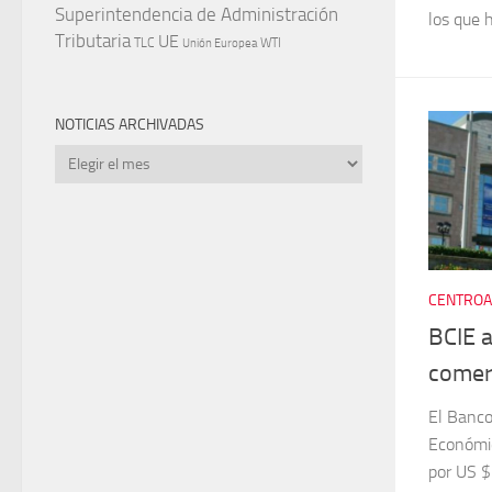
Superintendencia de Administración
los que h
Tributaria
UE
WTI
TLC
Unión Europea
NOTICIAS ARCHIVADAS
Noticias
archivadas
CENTROA
BCIE a
comerc
El Banco
Económic
por US $