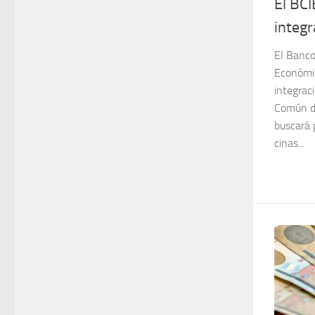
El BC
integr
El Banco
Económic
integrac
Común de
buscará p
cinas...