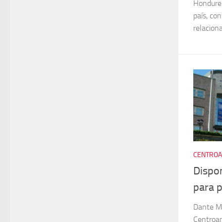
Hondureñ
país, con
relaciona
CENTROA
Dispo
para 
Dante Mo
Centroam