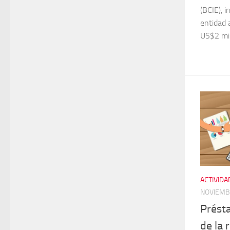
(BCIE), i
entidad 
US$2 mil
ACTIVIDA
NOVIEMB
Prést
de la 