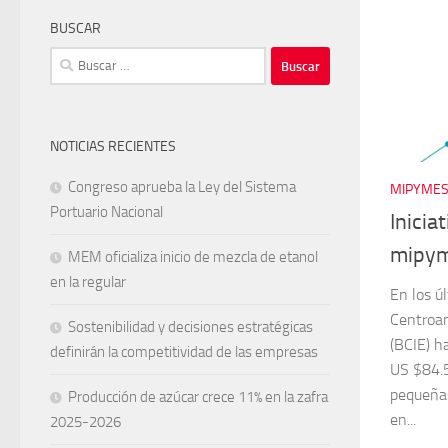
BUSCAR
Buscar:
NOTICIAS RECIENTES
Congreso aprueba la Ley del Sistema
MIPYME
Portuario Nacional
Inicia
mipy
MEM oficializa inicio de mezcla de etanol
en la regular
En los ú
Centroam
Sostenibilidad y decisiones estratégicas
(BCIE) h
definirán la competitividad de las empresas
US $84.5
pequeña
Producción de azúcar crece 11% en la zafra
en...
2025-2026