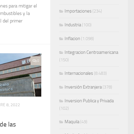
es para mitigar el
Importaciones
(234)
ombustibles y la
l del primer
Industria
(100)
Inflacion
(1.098)
Integracion Centroamericana
(150)
0
Internacionales
(8.483)
Inversión Extranjera
(378)
Inversion Publica y Privada
RE 8, 2022
(102)
Maquila
(49)
de las