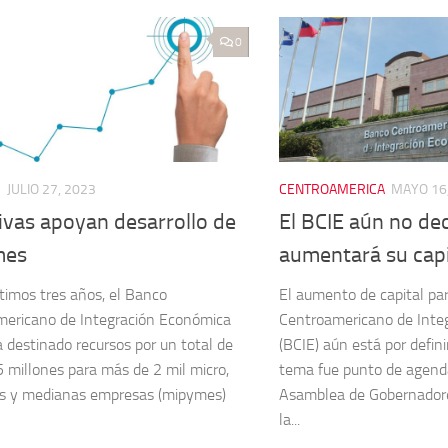
0
S
JULIO 27, 2023
CENTROAMERICA
MAYO 16
tivas apoyan desarrollo de
El BCIE aún no dec
mes
aumentará su capi
ltimos tres años, el Banco
El aumento de capital pa
ericano de Integración Económica
Centroamericano de Inte
a destinado recursos por un total de
(BCIE) aún está por defini
 millones para más de 2 mil micro,
tema fue punto de agend
s y medianas empresas (mipymes)
Asamblea de Gobernadores
la...