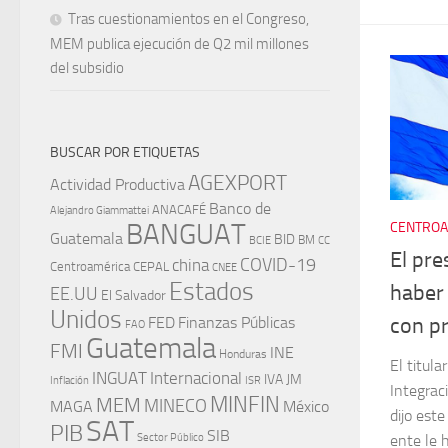
Tras cuestionamientos en el Congreso,
MEM publica ejecución de Q2 mil millones
del subsidio
BUSCAR POR ETIQUETAS
AGEXPORT
Actividad Productiva
Banco de
ANACAFÉ
Alejandro Giammattei
BANGUAT
CENTROA
Guatemala
BID
BM
BCIE
CC
El pre
china
COVID-19
Centroamérica
CEPAL
CNEE
Estados
haber
EE.UU
El Salvador
Unidos
FED
Finanzas Públicas
con p
FAO
Guatemala
FMI
INE
Honduras
El titul
INGUAT
Internacional
IVA
JM
Inflación
ISR
Integrac
MINFIN
MEM
MINECO
MAGA
México
dijo est
SAT
PIB
SIB
Sector Público
ente le 