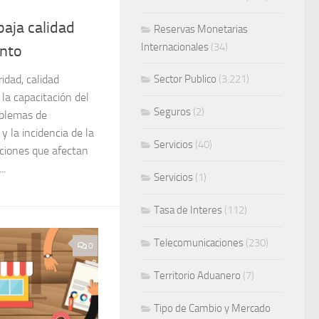
baja calidad
Reservas Monetarias
Internacionales
(34)
ento
idad, calidad
Sector Publico
(3.221)
la capacitación del
Seguros
(2)
oblemas de
 y la incidencia de la
Servicios
(40)
cciones que afectan
..
Servicios
(1)
Tasa de Interes
(112)
Telecomunicaciones
(230)
0
Territorio Aduanero
(7)
Tipo de Cambio y Mercado