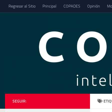
Regresar al Sitio
Principal
COPADES
Opinión
Mo
Saltar al contenido
SEGUIR:
ETI