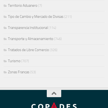
Territorio Aduanero
(7)
Tipo de Cambio y Mercado de Divisas
(211)
Transparencia Institucional
(114)
Transporte y Almacenamiento
(746)
Tratados de Libre Comercio
(326)
Turismo
(707)
Zonas Francas
(53)