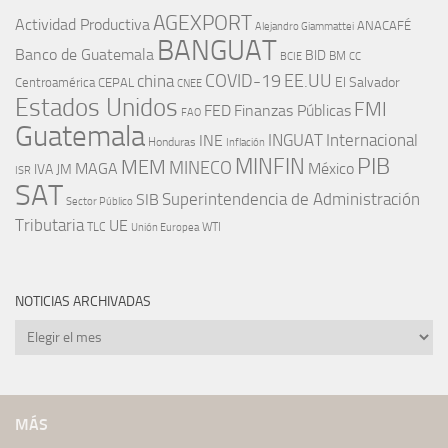
AGEXPORT
Actividad Productiva
ANACAFÉ
Alejandro Giammattei
BANGUAT
Banco de Guatemala
BID
BM
BCIE
CC
EE.UU
china
COVID-19
Centroamérica
El Salvador
CEPAL
CNEE
Estados Unidos
FMI
FED
Finanzas Públicas
FAO
Guatemala
INGUAT
INE
Internacional
Honduras
Inflación
PIB
MINFIN
MEM
MINECO
MAGA
México
IVA
JM
ISR
SAT
SIB
Superintendencia de Administración
Sector Público
Tributaria
UE
WTI
TLC
Unión Europea
NOTICIAS ARCHIVADAS
Noticias
archivadas
MÁS