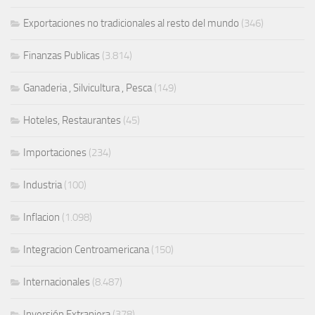
Exportaciones no tradicionales al resto del mundo
(346)
Finanzas Publicas
(3.814)
Ganaderia , Silvicultura , Pesca
(149)
Hoteles, Restaurantes
(45)
Importaciones
(234)
Industria
(100)
Inflacion
(1.098)
Integracion Centroamericana
(150)
Internacionales
(8.487)
Inversión Extranjera
(378)