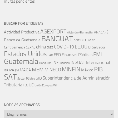
multas pendientes
BUSCAR POR ETIQUETAS
AGEXPORT
Actividad Productiva
ANACAFÉ
Alejandro Giammattei
BANGUAT
Banco de Guatemala
BID
BM
BCIE
CC
EE.UU
china
COVID-19
Centroamérica
El Salvador
CEPAL
CNEE
Estados Unidos
FMI
FED
Finanzas Públicas
FAO
Guatemala
INGUAT
INE
Internacional
Honduras
Inflación
PIB
MINFIN
MEM
MINECO
MAGA
México
IVA
JM
ISR
SAT
SIB
Superintendencia de Administración
Sector Público
Tributaria
UE
WTI
TLC
Unión Europea
NOTICIAS ARCHIVADAS
Noticias