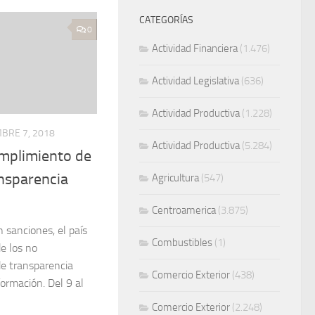
CATEGORÍAS
0
Actividad Financiera
(1.476)
Actividad Legislativa
(636)
Actividad Productiva
(1.228)
MBRE 7, 2018
Actividad Productiva
(5.284)
mplimiento de
nsparencia
Agricultura
(547)
Centroamerica
(3.875)
 sanciones, el país
Combustibles
(1)
de los no
e transparencia
Comercio Exterior
(438)
formación. Del 9 al
Comercio Exterior
(2.248)