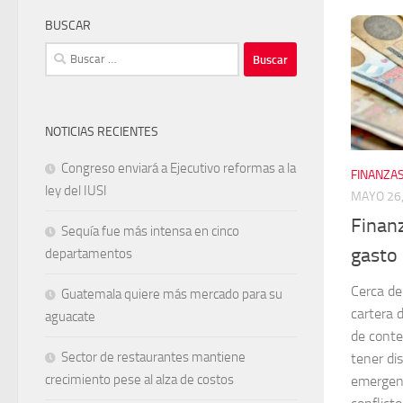
BUSCAR
Buscar:
NOTICIAS RECIENTES
Congreso enviará a Ejecutivo reformas a la
FINANZAS
ley del IUSI
MAYO 26,
Finan
Sequía fue más intensa en cinco
gasto
departamentos
Cerca de
Guatemala quiere más mercado para su
cartera 
aguacate
de conte
Sector de restaurantes mantiene
tener di
crecimiento pese al alza de costos
emergenc