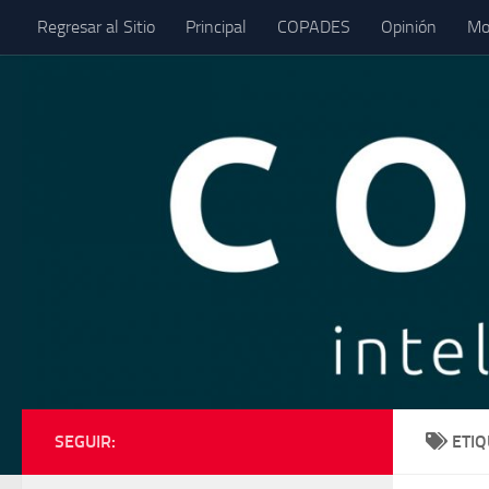
Regresar al Sitio
Principal
COPADES
Opinión
Mo
Saltar al contenido
SEGUIR:
ETI