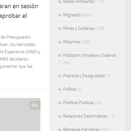
Medio Ambiente
(172)
aran en sesión
aprobar el
Migración
(205)
Minas y Canteras
(278)
o de Presupuesto
Mipymes
(265)
Ayer, las bancadas
 la Esperanza (UNE) y
Poblacion, Empleos y Salarios
MR) decidieron
(1.202)
rgumentar que las
Pobreza y Desigualdad
(1)
Política
(1)
Politicas Publicas
(35)
0
Relaciones Diplomáticas
(17)
Remesas Familiares
(397)