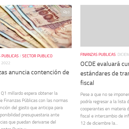
0
FINANZAS PUBLICAS
DICIE
 PUBLICAS
/
SECTOR PUBLICO
OCDE evaluará cu
 2022
zas anuncia contención de
estándares de tra
fiscal
 Q1 millardo espera obtener la
Pese a que no se imponen
de Finanzas Públicas con las normas
podría regresar a la lista 
nción del gasto que anticipa para
cooperantes en materia d
sponibilidad presupuestaria ante
fiscal e intercambio de in
ias que puedan derivarse del
12 de diciembre la...