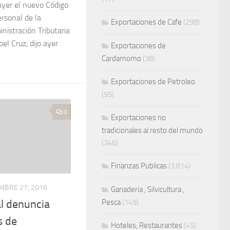
ayer el nuevo Código
ersonal de la
Exportaciones de Cafe
(298)
nistración Tributaria
bel Cruz, dijo ayer
Exportaciones de
Cardamomo
(38)
Exportaciones de Petroleo
(95)
0
Exportaciones no
tradicionales al resto del mundo
(346)
Finanzas Publicas
(3.814)
MBRE 27, 2018
Ganaderia , Silvicultura ,
l denuncia
Pesca
(149)
s de
Hoteles, Restaurantes
(45)