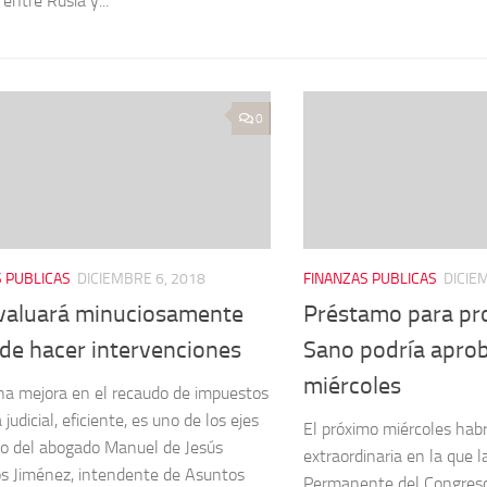
 entre Rusia y...
0
 PUBLICAS
DICIEMBRE 6, 2018
FINANZAS PUBLICAS
DICIE
valuará minuciosamente
Préstamo para pr
de hacer intervenciones
Sano podría aprob
miércoles
na mejora en el recaudo de impuestos
a judicial, eficiente, es uno de los ejes
El próximo miércoles hab
jo del abogado Manuel de Jesús
extraordinaria en la que 
s Jiménez, intendente de Asuntos
Permanente del Congreso