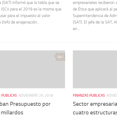
ia (SAT) informó que la tabla que se
empresariales recibieron 
al ISCV para el 2019 es la misma que
de Ética que aplicará al p
usar para el impuesto al valor
Superintendencia de Admi
 (IVA) de enajenación...
(SAT). El jefe de la SAT, A
en...
0
 PUBLICAS
NOVIEMBRE 29, 2018
FINANZAS PUBLICAS
NOVIE
ban Presupuesto por
Sector empresaria
 millardos
cuatro estructura