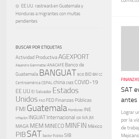
conflicto
EE.UU. rastreará en Guatemala y
Honduras a migrantes con multas
pendientes
BUSCAR POR ETIQUETAS
AGEXPORT
Actividad Productiva
Banco de
ANACAFÉ
Alejandro Giammattei
BANGUAT
Guatemala
BID
BM
BCIE
CC
FINANZAS
china
COVID-19
Centroamérica
CEPAL
CNEE
SAT e
Estados
EE.UU
El Salvador
Unidos
antes 
FED
Finanzas Públicas
FAO
Guatemala
FMI
INE
Honduras
Lograr u
INGUAT
Internacional
IVA
JM
Inflación
ISR
por la ví
MINFIN
MEM
MINECO
MAGA
México
de traba
SAT
PIB
SIB
Mejicano
Sector Público