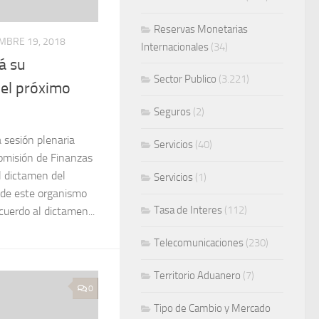
Reservas Monetarias
MBRE 19, 2018
Internacionales
(34)
á su
Sector Publico
(3.221)
el próximo
Seguros
(2)
 sesión plenaria
Servicios
(40)
omisión de Finanzas
l dictamen del
Servicios
(1)
 de este organismo
Tasa de Interes
(112)
cuerdo al dictamen...
Telecomunicaciones
(230)
Territorio Aduanero
(7)
0
Tipo de Cambio y Mercado