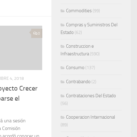
Commodities
(99)
Compras y Suministros Del
Estado
(62)
0
Construccion e
Infraestructura
(590)
Consumo
(137)
MBRE 4, 2018
Contrabando
(2)
oyecto Crecer
Contrataciones Del Estado
arse el
(56)
Cooperacion Internacional
rá una sesión
(89)
la Comisión
 acordó conocer un