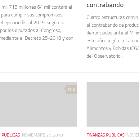
contrabando
mil 715 millones 64 mil contará el
 para cumplir sus compromisos
Cuatro estructuras crimin
l ejercicio fiscal 2019, según lo
al contrabando de produc
 por los diputados al Congreso,
denunciadas ante el Minis
mediante el Decreto 25-2018 y con...
este año, según la Cáma
Alimentos y Bebidas (CGA
del Observatorio...
0
 PUBLICAS
NOVIEMBRE 27, 2018
FINANZAS PUBLICAS
NOVIE