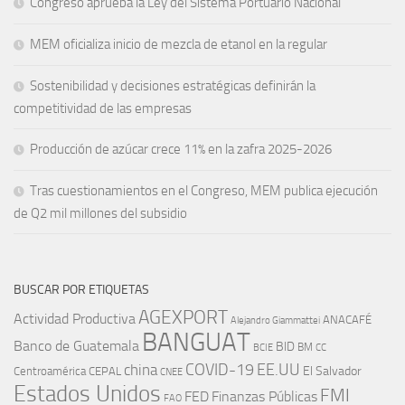
Congreso aprueba la Ley del Sistema Portuario Nacional
MEM oficializa inicio de mezcla de etanol en la regular
Sostenibilidad y decisiones estratégicas definirán la
competitividad de las empresas
Producción de azúcar crece 11% en la zafra 2025-2026
Tras cuestionamientos en el Congreso, MEM publica ejecución
de Q2 mil millones del subsidio
BUSCAR POR ETIQUETAS
AGEXPORT
Actividad Productiva
ANACAFÉ
Alejandro Giammattei
BANGUAT
Banco de Guatemala
BID
BM
BCIE
CC
EE.UU
china
COVID-19
Centroamérica
El Salvador
CEPAL
CNEE
Estados Unidos
FMI
FED
Finanzas Públicas
FAO