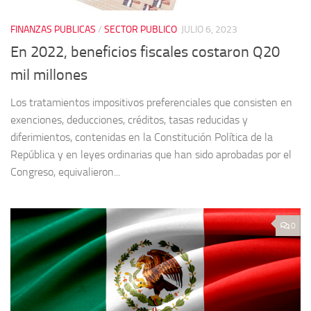
FINANZAS PUBLICAS
/
SECTOR PUBLICO
JULIO 6, 2023
En 2022, beneficios fiscales costaron Q20
mil millones
Los tratamientos impositivos preferenciales que consisten en
exenciones, deducciones, créditos, tasas reducidas y
diferimientos, contenidas en la Constitución Política de la
República y en leyes ordinarias que han sido aprobadas por el
Congreso, equivalieron...
0