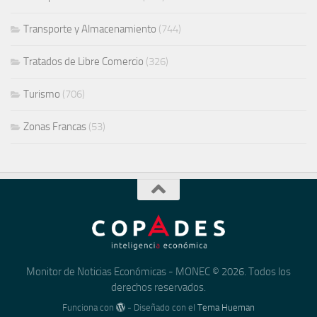
Transporte y Almacenamiento
(744)
Tratados de Libre Comercio
(326)
Turismo
(706)
Zonas Francas
(53)
Monitor de Noticias Económicas - MONEC © 2026. Todos los
derechos reservados.
Funciona con
- Diseñado con el
Tema Hueman