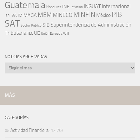
Guatemala
INGUAT
INE
Internacional
Honduras
Inflación
PIB
MINFIN
MEM
MINECO
MAGA
México
IVA
JM
ISR
SAT
SIB
Superintendencia de Administración
Sector Público
Tributaria
UE
WTI
TLC
Unión Europea
NOTICIAS ARCHIVADAS
Noticias
archivadas
MÁS
CATEGORÍAS
Actividad Financiera
(1.476)