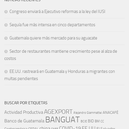
Congreso enviará a Ejecutivo reformas a la ley del IUSI
Sequía fue más intensa en cinco departamentos
Guatemala quiere más mercado para su aguacate
Sector de restaurantes mantiene crecimiento pese al alza de
costos
EE.UU. rastreará en Guatemala y Honduras a migrantes con
multas pendientes
BUSCAR POR ETIQUETAS
AGEXPORT
Actividad Productiva
ANACAFÉ
Alejandro Giammattei
BANGUAT
Banco de Guatemala
BID
BM
BCIE
CC
EE.UU
china
COVID-19
Centroamérica
El Salvador
CEPAL