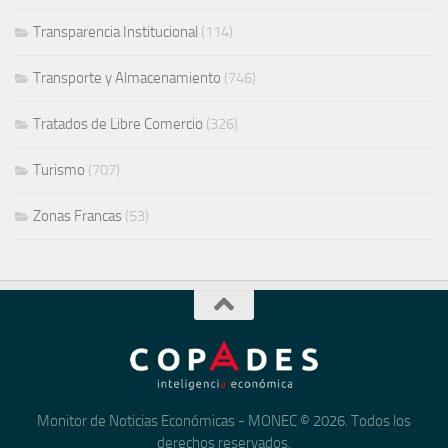
Transparencia Institucional
(114)
Transporte y Almacenamiento
(746)
Tratados de Libre Comercio
(326)
Turismo
(707)
Zonas Francas
(53)
Monitor de Noticias Económicas - MONEC © 2026. Todos los
derechos reservados.