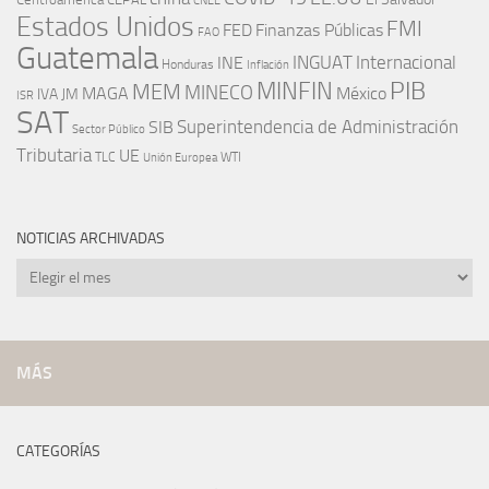
CNEE
Estados Unidos
FMI
FED
Finanzas Públicas
FAO
Guatemala
INGUAT
INE
Internacional
Honduras
Inflación
PIB
MINFIN
MEM
MINECO
MAGA
México
IVA
JM
ISR
SAT
SIB
Superintendencia de Administración
Sector Público
Tributaria
UE
WTI
TLC
Unión Europea
NOTICIAS ARCHIVADAS
Noticias
archivadas
MÁS
CATEGORÍAS