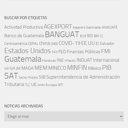
BUSCAR POR ETIQUETAS
AGEXPORT
Actividad Productiva
ANACAFÉ
Alejandro Giammattei
BANGUAT
Banco de Guatemala
BID
BM
BCIE
CC
EE.UU
china
COVID-19
Centroamérica
El Salvador
CEPAL
CNEE
Estados Unidos
FMI
FED
Finanzas Públicas
FAO
Guatemala
INGUAT
INE
Internacional
Honduras
Inflación
PIB
MINFIN
MEM
MINECO
MAGA
México
IVA
JM
ISR
SAT
SIB
Superintendencia de Administración
Sector Público
Tributaria
UE
WTI
TLC
Unión Europea
NOTICIAS ARCHIVADAS
Noticias
archivadas