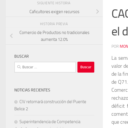
SIGUIENTE HISTORIA
CAC
Caficultores exigen recursos
HISTORIA PREVIA
el 
Comercio de Productos no tradicionales
aumenta 12.0%
POR
MON
BUSCAR
La sema
Buscar:
valor d
de la f
de Q71.
Comerci
NOTICIAS RECIENTES
rechazo
CIV retomará construcción del Puente
déficit
Belice 2
comen
que cre
Superintendencia de Competencia