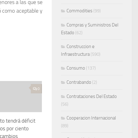
enores a las que se
jó como aceptable y
Commodities
(99)
Compras y Suministros Del
Estado
(62)
Construccion e
Infraestructura
(590)
Consumo
(137)
Contrabando
(2)
0
Contrataciones Del Estado
(56)
Cooperacion Internacional
o tendrá déficit
(89)
dos por ciento
 cambios