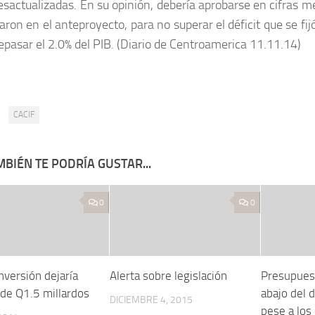
desactualizadas. En su opinión, debería aprobarse en cifras m
aron en el anteproyecto, para no superar el déficit que se fi
epasar el 2.0% del PIB. (Diario de Centroamerica 11.11.14)
:
CACIF
BIÉN TE PODRÍA GUSTAR...
0
0
nversión dejaría
Alerta sobre legislación
Presupuest
 de Q1.5 millardos
abajo del 
DICIEMBRE 4, 2015
pese a los