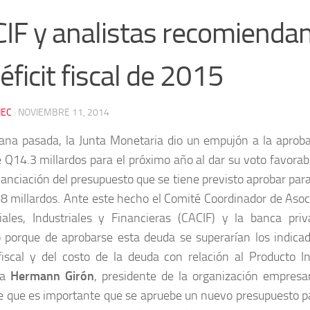
IF y analistas recomiendan
déficit fiscal de 2015
EC
·
NOVIEMBRE 11, 2014
na pasada, la Junta Monetaria dio un empujón a la aprob
e Q14.3 millardos para el próximo año al dar su voto favorabl
inanciación del presupuesto que se tiene previsto aprobar par
8 millardos. Ante este hecho el Comité Coordinador de Asoci
ales, Industriales y Financieras (CACIF) y la banca pri
 porque de aprobarse esta deuda se superarían los indica
 fiscal y del costo de la deuda con relación al Producto In
ta
Hermann Girón
, presidente de la organización empresar
e que es importante que se apruebe un nuevo presupuesto pa