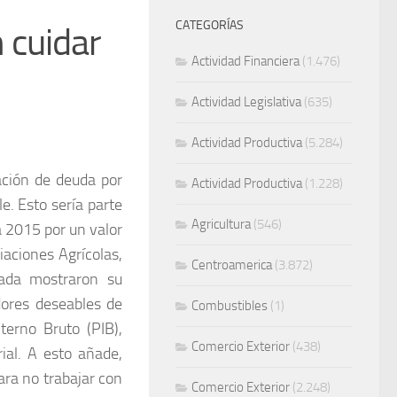
CATEGORÍAS
 cuidar
Actividad Financiera
(1.476)
Actividad Legislativa
(635)
Actividad Productiva
(5.284)
ación de deuda por
Actividad Productiva
(1.228)
e. Esto sería parte
Agricultura
(546)
a 2015 por un valor
aciones Agrícolas,
Centroamerica
(3.872)
vada mostraron su
dores deseables de
Combustibles
(1)
terno Bruto (PIB),
Comercio Exterior
(438)
ial. A esto añade,
ra no trabajar con
Comercio Exterior
(2.248)