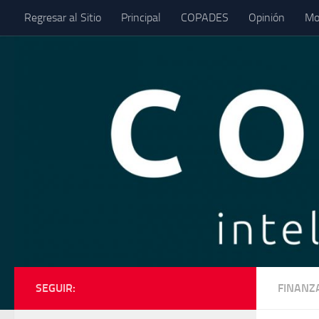
Regresar al Sitio
Principal
COPADES
Opinión
Mo
Saltar al contenido
SEGUIR:
FINANZ