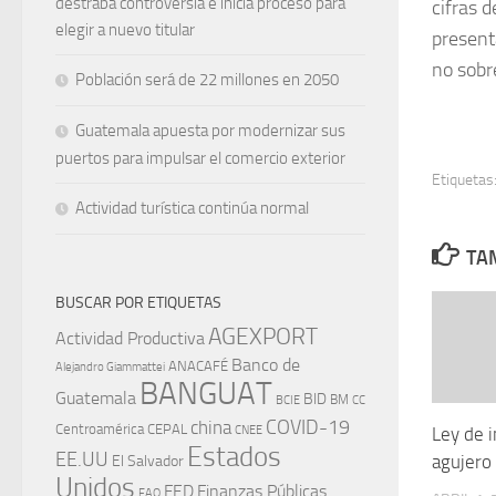
destraba controversia e inicia proceso para
cifras 
elegir a nuevo titular
present
no sobr
Población será de 22 millones en 2050
Guatemala apuesta por modernizar sus
puertos para impulsar el comercio exterior
Etiquetas
Actividad turística continúa normal
TAM
BUSCAR POR ETIQUETAS
AGEXPORT
Actividad Productiva
Banco de
ANACAFÉ
Alejandro Giammattei
BANGUAT
Guatemala
BID
BM
BCIE
CC
china
COVID-19
Centroamérica
CEPAL
CNEE
Ley de i
Estados
EE.UU
agujero
El Salvador
Unidos
FED
Finanzas Públicas
FAO