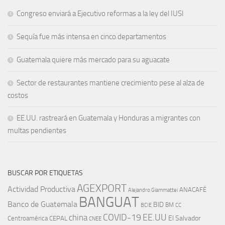
Congreso enviará a Ejecutivo reformas a la ley del IUSI
Sequía fue más intensa en cinco departamentos
Guatemala quiere más mercado para su aguacate
Sector de restaurantes mantiene crecimiento pese al alza de
costos
EE.UU. rastreará en Guatemala y Honduras a migrantes con
multas pendientes
BUSCAR POR ETIQUETAS
AGEXPORT
Actividad Productiva
ANACAFÉ
Alejandro Giammattei
BANGUAT
Banco de Guatemala
BID
BM
BCIE
CC
EE.UU
china
COVID-19
Centroamérica
El Salvador
CEPAL
CNEE