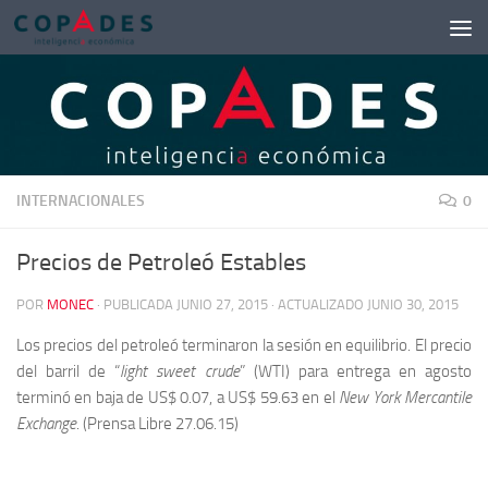
Saltar al contenido
INTERNACIONALES
0
Precios de Petroleó Estables
POR
MONEC
· PUBLICADA
JUNIO 27, 2015
· ACTUALIZADO
JUNIO 30, 2015
Los precios del petroleó terminaron la sesión en equilibrio. El precio
del barril de “
light sweet crude
” (WTI) para entrega en agosto
terminó en baja de US$ 0.07, a US$ 59.63 en el
New York Mercantile
Exchange
. (Prensa Libre 27.06.15)