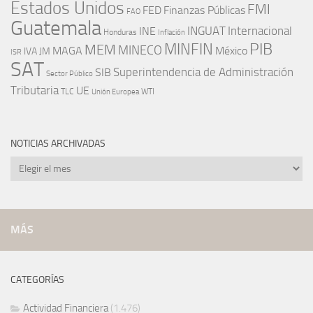
Estados Unidos
FMI
FED
Finanzas Públicas
FAO
Guatemala
INGUAT
INE
Internacional
Honduras
Inflación
PIB
MINFIN
MEM
MINECO
MAGA
México
IVA
JM
ISR
SAT
SIB
Superintendencia de Administración
Sector Público
Tributaria
UE
WTI
TLC
Unión Europea
NOTICIAS ARCHIVADAS
Noticias
archivadas
MÁS
CATEGORÍAS
Actividad Financiera
(1.476)