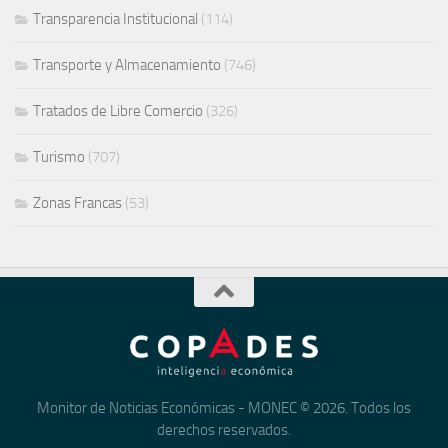
Transparencia Institucional
(114)
Transporte y Almacenamiento
(746)
Tratados de Libre Comercio
(326)
Turismo
(707)
Zonas Francas
(53)
Monitor de Noticias Económicas - MONEC © 2026. Todos los
derechos reservados.