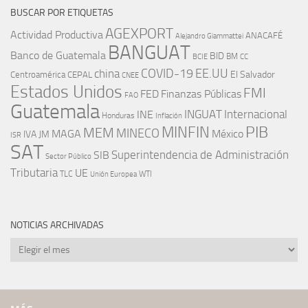
BUSCAR POR ETIQUETAS
AGEXPORT
Actividad Productiva
ANACAFÉ
Alejandro Giammattei
BANGUAT
Banco de Guatemala
BID
BM
BCIE
CC
EE.UU
china
COVID-19
Centroamérica
El Salvador
CEPAL
CNEE
Estados Unidos
FMI
FED
Finanzas Públicas
FAO
Guatemala
INGUAT
INE
Internacional
Honduras
Inflación
PIB
MINFIN
MEM
MINECO
MAGA
México
IVA
JM
ISR
SAT
SIB
Superintendencia de Administración
Sector Público
Tributaria
UE
WTI
TLC
Unión Europea
NOTICIAS ARCHIVADAS
Noticias
archivadas