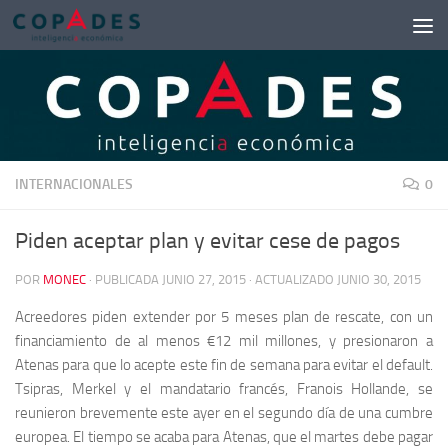
Saltar al contenido
INTERNACIONALES
0
Piden aceptar plan y evitar cese de pagos
POR
MONEC
· PUBLICADA
JUNIO 27, 2015
· ACTUALIZADO
JUNIO 30, 2015
Acreedores piden extender por 5 meses plan de rescate, con un
financiamiento de al menos €12 mil millones, y presionaron a
Atenas para que lo acepte este fin de semana para evitar el default.
Tsipras, Merkel y el mandatario francés, Franois Hollande, se
reunieron brevemente este ayer en el segundo día de una cumbre
europea. El tiempo se acaba para Atenas, que el martes debe pagar