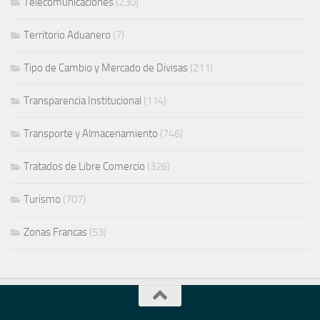
Telecomunicaciones
(230)
Territorio Aduanero
(7)
Tipo de Cambio y Mercado de Divisas
(211)
Transparencia Institucional
(114)
Transporte y Almacenamiento
(746)
Tratados de Libre Comercio
(326)
Turismo
(707)
Zonas Francas
(53)