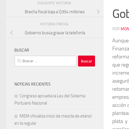
SIGUIENTE HISTORIA
Gob
Brecha fiscal baja a Q354 millones
HISTORIA PREVIA
POR
MON
Gobierno busca gravar la telefonía
Aunque 
Finanz
BUSCAR
reforma
Buscar:
que regr
increme
aseguró
NOTICIAS RECIENTES
retomar
Congreso aprueba la Ley del Sistema
empresa
Portuario Nacional
acción 
plantea
MEM oficializa inicio de mezcla de etanol
plata y
en la regular