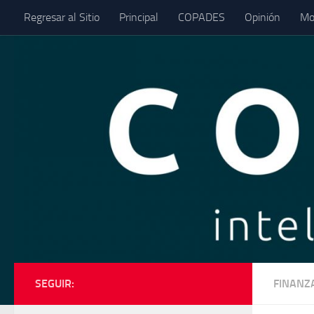
Regresar al Sitio
Principal
COPADES
Opinión
Mo
Saltar al contenido
SEGUIR:
FINANZ