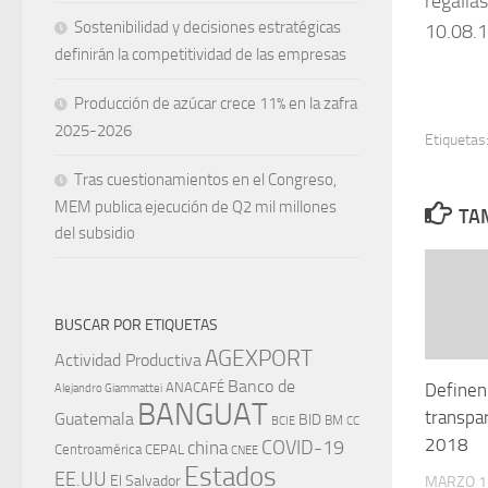
regalí
Sostenibilidad y decisiones estratégicas
10.08.1
definirán la competitividad de las empresas
Producción de azúcar crece 11% en la zafra
2025-2026
Etiquetas
Tras cuestionamientos en el Congreso,
MEM publica ejecución de Q2 mil millones
TAM
del subsidio
BUSCAR POR ETIQUETAS
AGEXPORT
Actividad Productiva
Banco de
Definen
ANACAFÉ
Alejandro Giammattei
BANGUAT
transpa
Guatemala
BID
BM
BCIE
CC
2018
china
COVID-19
Centroamérica
CEPAL
CNEE
Estados
EE.UU
El Salvador
MARZO 1