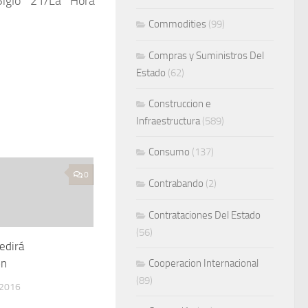
/Siglo 21/La Hora
Commodities
(99)
Compras y Suministros Del
Estado
(62)
Construccion e
Infraestructura
(589)
Consumo
(137)
0
Contrabando
(2)
Contrataciones Del Estado
(56)
edirá
ón
Cooperacion Internacional
(89)
 2016