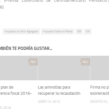
as. (Prensa Libre/Diario de Centroamérica/El Periódico
6)
:
Impuesto al Valor Agregado
Impuesto Sobre la Renta
ISR
IVA
BIÉN TE PODRÍA GUSTAR...
0
0
 plan de
Las amnistías para
Firma no p
rencia fiscal 2016-
recuperar la recaudación
exoneraci
JUNIO 13, 2013
AGOSTO 25,
5, 2016