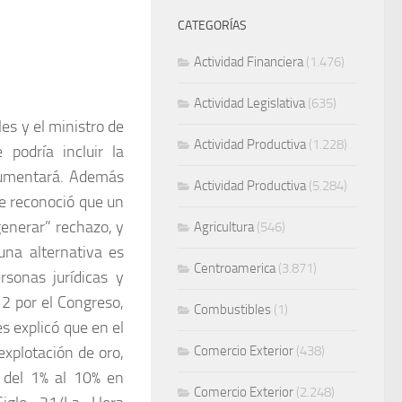
CATEGORÍAS
Actividad Financiera
(1.476)
Actividad Legislativa
(635)
es y el ministro de
Actividad Productiva
(1.228)
 podría incluir la
 aumentará. Además
Actividad Productiva
(5.284)
nte reconoció que un
generar” rechazo, y
Agricultura
(546)
una alternativa es
Centroamerica
(3.871)
rsonas jurídicas y
2 por el Congreso,
Combustibles
(1)
s explicó que en el
explotación de oro,
Comercio Exterior
(438)
o del 1% al 10% en
Comercio Exterior
(2.248)