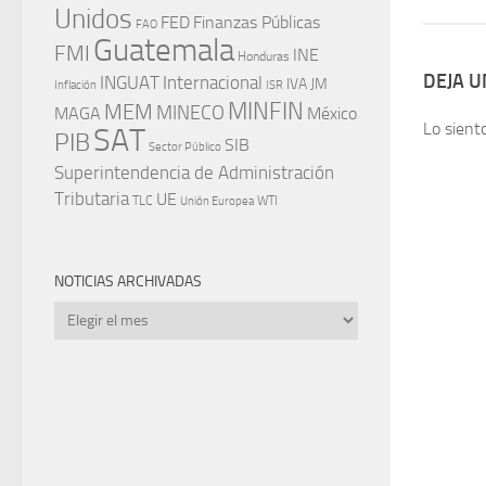
Unidos
FED
Finanzas Públicas
FAO
Guatemala
FMI
INE
Honduras
DEJA 
INGUAT
Internacional
IVA
JM
Inflación
ISR
MINFIN
MEM
MINECO
MAGA
México
Lo sient
SAT
PIB
SIB
Sector Público
Superintendencia de Administración
Tributaria
UE
WTI
TLC
Unión Europea
NOTICIAS ARCHIVADAS
Noticias
archivadas