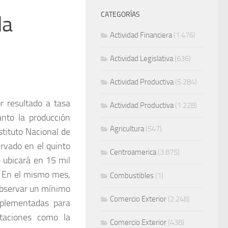
CATEGORÍAS
la
Actividad Financiera
(1.476)
Actividad Legislativa
(636)
Actividad Productiva
(5.284)
r resultado a tasa
Actividad Productiva
(1.228)
nto la producción
Agricultura
(547)
nstituto Nacional de
ervado en el quinto
Centroamerica
(3.875)
 ubicará en 15 mil
. En el mismo mes,
Combustibles
(1)
 observar un mínimo
Comercio Exterior
(2.248)
mplementadas para
rtaciones como la
Comercio Exterior
(438)