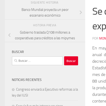
SIGUIENTE HISTORIA
Se 
Banco Mundial proyecta un peor
escenario económico
exp
HISTORIA PREVIA
Gobierno traslada Q108 millones a
cooperativas para créditos a las mipymes
POR
MON
En mayo
BUSCAR
anual d
Buscar:
decreció
Estadís
mes de 
NOTICIAS RECIENTES
88 unid
la prod
Congreso enviará a Ejecutivo reformas a la
durante
ley del IUSI
conten