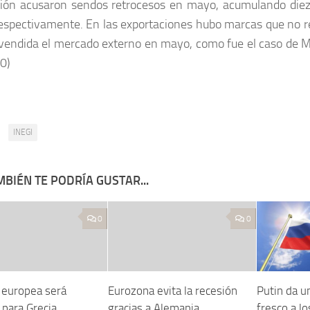
ión acusaron sendos retrocesos en mayo, acumulando diez
respectivamente. En las exportaciones hubo marcas que no r
vendida el mercado externo en mayo, como fue el caso de Ma
0)
:
INEGI
BIÉN TE PODRÍA GUSTAR...
0
0
europea será
Eurozona evita la recesión
Putin da u
 para Grecia
gracias a Alemania
fresco a l