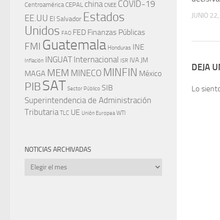
china
COVID-19
Centroamérica
CEPAL
CNEE
Estados
JUNIO 22
EE.UU
El Salvador
Unidos
FED
Finanzas Públicas
FAO
Guatemala
FMI
INE
Honduras
INGUAT
Internacional
IVA
JM
Inflación
ISR
DEJA 
MINFIN
MEM
MINECO
MAGA
México
SAT
PIB
SIB
Lo sient
Sector Público
Superintendencia de Administración
Tributaria
UE
WTI
TLC
Unión Europea
NOTICIAS ARCHIVADAS
Noticias
archivadas