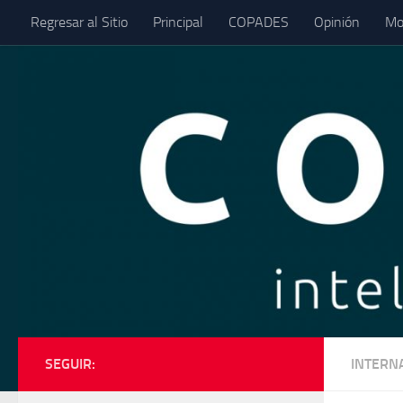
Regresar al Sitio
Principal
COPADES
Opinión
Mo
Saltar al contenido
SEGUIR:
INTERN