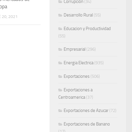
Corrupción
(34)
ropa
Desarrollo Rural
(55)
 20, 2021
Educacion y Productividad
(55)
Empresarial
(296)
Energia Electrica
(935)
Exportaciones
(506)
Exportaciones a
Centroamerica
(37)
Exportaciones de Azucar
(72)
Exportaciones de Banano
(17)