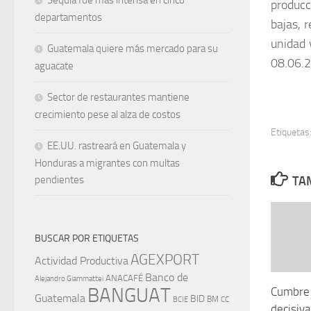
Sequía fue más intensa en cinco
producc
departamentos
bajas, 
unidad 
Guatemala quiere más mercado para su
08.06.2
aguacate
Sector de restaurantes mantiene
crecimiento pese al alza de costos
Etiquetas
EE.UU. rastreará en Guatemala y
Honduras a migrantes con multas
TAM
pendientes
BUSCAR POR ETIQUETAS
AGEXPORT
Actividad Productiva
Banco de
ANACAFÉ
Alejandro Giammattei
BANGUAT
Cumbre 
Guatemala
BID
BM
BCIE
CC
decisiva