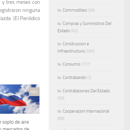
 y tres meses con
egistraron ninguna
Commodities
(99)
zda. (El Periódico
Compras y Suministros Del
Estado
(62)
Construccion e
Infraestructura
(590)
Consumo
(137)
Contrabando
(2)
Contrataciones Del Estado
0
(56)
Cooperacion Internacional
(89)
n soplo de aire
os mercados de