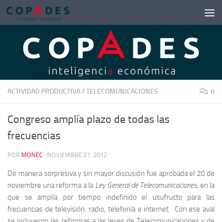
Saltar al contenido
ACTIVIDAD PRODUCTIVA
/
TELECOMUNICACIONES
0
Congreso amplía plazo de todas las
frecuencias
POR
MONEC
·
NOVIEMBRE 21, 2012
De manera sorpresiva y sin mayor discusión fue aprobada el 20 de
noviembre una reforma a la
Ley General de Telecomunicaciones
, en la
que se amplía por tiempo indefinido el usufructo para las
frecuencias de televisión, radio, telefonía e internet. Con ese aval
se incluyeron las reformas a las leyes de Telecomunicaciones y de