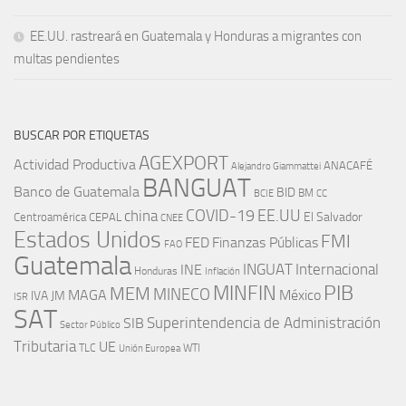
EE.UU. rastreará en Guatemala y Honduras a migrantes con
multas pendientes
BUSCAR POR ETIQUETAS
AGEXPORT
Actividad Productiva
ANACAFÉ
Alejandro Giammattei
BANGUAT
Banco de Guatemala
BID
BM
BCIE
CC
EE.UU
china
COVID-19
Centroamérica
El Salvador
CEPAL
CNEE
Estados Unidos
FMI
FED
Finanzas Públicas
FAO
Guatemala
INGUAT
INE
Internacional
Honduras
Inflación
PIB
MINFIN
MEM
MINECO
MAGA
México
IVA
JM
ISR
SAT
SIB
Superintendencia de Administración
Sector Público
Tributaria
UE
WTI
TLC
Unión Europea