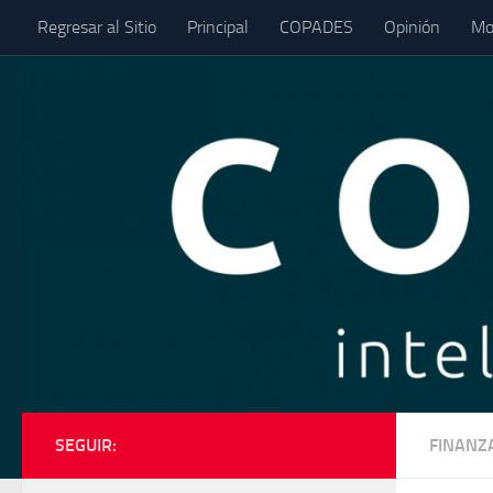
Regresar al Sitio
Principal
COPADES
Opinión
Mo
Saltar al contenido
SEGUIR:
FINANZ