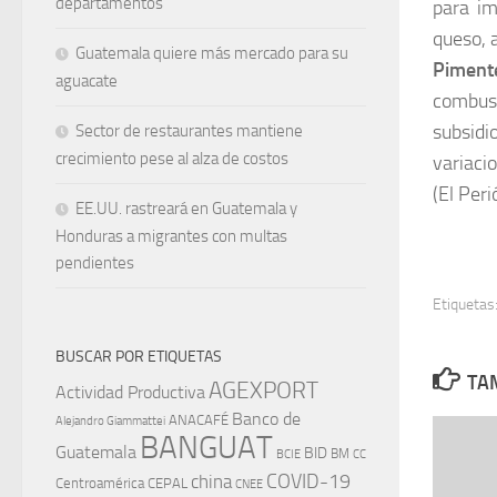
departamentos
para im
queso, 
Guatemala quiere más mercado para su
Piment
aguacate
combust
subsidi
Sector de restaurantes mantiene
crecimiento pese al alza de costos
variaci
(El Per
EE.UU. rastreará en Guatemala y
Honduras a migrantes con multas
pendientes
Etiquetas
BUSCAR POR ETIQUETAS
TAM
AGEXPORT
Actividad Productiva
Banco de
ANACAFÉ
Alejandro Giammattei
BANGUAT
Guatemala
BID
BM
BCIE
CC
china
COVID-19
Centroamérica
CEPAL
CNEE