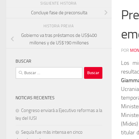
SIGUIENTE HISTORIA
Pre
Concluye fase de preconsulta
HISTORIA PREVIA
eme
Gobierno va tras préstamos de US$400
millones y de US$190 millones
POR
MON
BUSCAR
Los mi
Buscar:
resulta
Giamma
Ucrania
tempora
NOTICIAS RECIENTES
Ministe
Congreso enviará a Ejecutivo reformas a la
Ministe
ley del IUSI
(Mides)
titular
Sequía fue más intensa en cinco