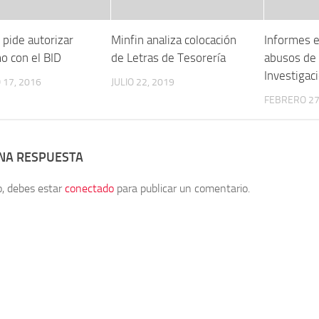
 pide autorizar
Minfin analiza colocación
Informes e
o con el BID
de Letras de Tesorería
abusos de 
Investigaci
17, 2016
JULIO 22, 2019
FEBRERO 27
UNA RESPUESTA
o, debes estar
conectado
para publicar un comentario.