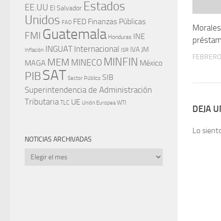
Estados
EE.UU
El Salvador
Unidos
FED
Finanzas Públicas
FAO
Morales
Guatemala
FMI
INE
Honduras
préstam
INGUAT
Internacional
IVA
JM
Inflación
ISR
FEBRERO 
MINFIN
MEM
MINECO
MAGA
México
SAT
PIB
SIB
Sector Público
Superintendencia de Administración
Tributaria
UE
WTI
TLC
Unión Europea
DEJA 
Lo sient
NOTICIAS ARCHIVADAS
Noticias
archivadas