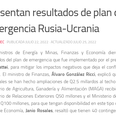
sentan resultados de plan 
rgencia Rusia-Ucrania
EC
· PUBLICADA
JULIO 22, 2022
· ACTUALIZADO
JULIO 25, 2022
nistros de Energía y Minas, Finanzas y Economía dier
dos del plan de emergencia que fue implementado por el pr
ttei
, para mitigar los impactos negativos que deja el conf
. El ministro de Finanzas,
Álvaro González Ricci
, explicó 
les se han hecho ampliaciones de Q2.5 millardos al techo 
rio de Agricultura, Ganadería y Alimentación (MAGA) recibi
rio de Relaciones Exteriores Q50 millones y el Ministerio d
 Q100 millones, para que tengan disponibilidad en este tipo
 de Economía,
Janio Rosales
, resaltó que tienen 40 continge