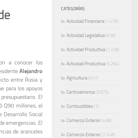
CATEGORÍAS
de
Actividad Financiera
(1.476)
Actividad Legislativa
(636)
Actividad Productiva
(1.228)
on a conocer los
Actividad Productiva
(5.284)
esidente
Alejandro
Agricultura
(547)
licto entre Rusia y
que para los apoyos
Centroamerica
(3.875)
presupuestario. El
ó Q90 millones; el
Combustibles
(1)
e Desarrollo Social
Comercio Exterior
(438)
 de emergencias. El
ncias de aranceles
Comercio Exterior
(2.248)