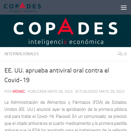
Saltar al contenido
INTERNACIONALES
0
EE. UU. aprueba antiviral oral contra el
Covid-19
POR
MONEC
· PUBLICADA
MAYO 26, 2023
· ACTUALIZADO
MAYO 29, 2023
La Administración de Alimentos y Fármacos (FDA) de Estados
Unidos (EE. UU.) anunció ayer la aprobación de la primera píldora
oral para tratar el Covid-19: Paxovid. En un comunicado, se precisó
que el citado antiviral es el cuarto medicamento y la primera pastilla
antiviral que la FDA ha aprobado para el tratamiento de la referida