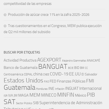
competitividad de las empresas
Producción de azúcar crece 11% en la zafra 2025-2026
Tras cuestionamientos en el Congreso, MEM publica ejecución
de Q2 mil millones del subsidio
BUSCAR POR ETIQUETAS
AGEXPORT
Actividad Productiva
ANACAFÉ
Alejandro Giammattei
BANGUAT
Banco de Guatemala
BID
BM
BCIE
CC
EE.UU
china
COVID-19
Centroamérica
El Salvador
CEPAL
CNEE
Estados Unidos
FMI
FED
Finanzas Públicas
FAO
Guatemala
INGUAT
INE
Internacional
Honduras
Inflación
PIB
MINFIN
MEM
MINECO
MAGA
México
IVA
JM
ISR
SAT
SIB
Superintendencia de Administración
Sector Público