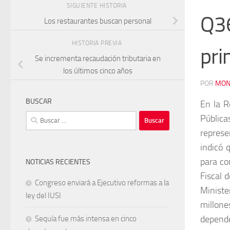
SIGUIENTE HISTORIA
Q36
Los restaurantes buscan personal
HISTORIA PREVIA
pri
Se incrementa recaudación tributaria en
los últimos cinco años
POR
MON
BUSCAR
En la R
Buscar:
Públic
represe
indicó 
para co
NOTICIAS RECIENTES
Fiscal 
Congreso enviará a Ejecutivo reformas a la
Ministe
ley del IUSI
millon
depend
Sequía fue más intensa en cinco