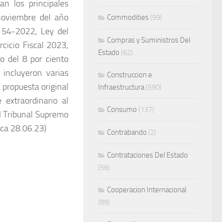
n los principales
 noviembre del año
Commodities
(99)
o 54-2022, Ley del
Compras y Suministros Del
cicio Fiscal 2023,
Estado
(62)
 del 8 por ciento
incluyeron varias
Construccion e
 propuesta original
Infraestructura
(590)
 extraordinario al
Consumo
(137)
el Tribunal Supremo
ica 28.06.23)
Contrabando
(2)
Contrataciones Del Estado
(56)
Cooperacion Internacional
(89)