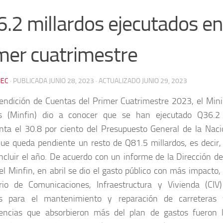
.2 millardos ejecutados en
mer cuatrimestre
EC
· PUBLICADA
JUNIO 28, 2023
· ACTUALIZADO
JUNIO 29, 2023
endición de Cuentas del Primer Cuatrimestre 2023, el Mini
as (Minfin) dio a conocer que se han ejecutado Q36.2 
nta el 30.8 por ciento del Presupuesto General de la Na
que queda pendiente un resto de Q81.5 millardos, es decir, 
ncluir el año. De acuerdo con un informe de la Dirección de 
del Minfin, en abril se dio el gasto público con más impacto,
rio de Comunicaciones, Infraestructura y Vivienda (CIV)
es para el mantenimiento y reparación de carreteras 
encias que absorbieron más del plan de gastos fueron l