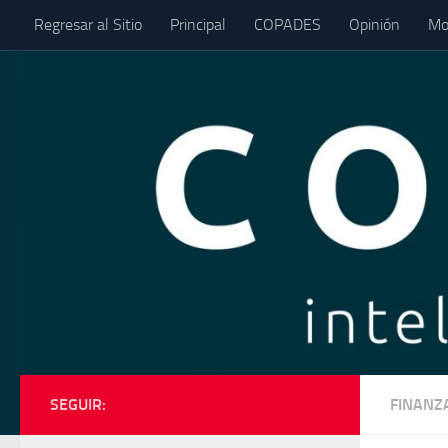
Regresar al Sitio
Principal
COPADES
Opinión
Mo
Saltar al contenido
SEGUIR:
FINANZ