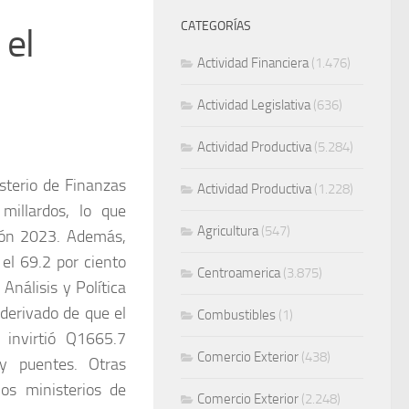
CATEGORÍAS
 el
Actividad Financiera
(1.476)
Actividad Legislativa
(636)
Actividad Productiva
(5.284)
sterio de Finanzas
Actividad Productiva
(1.228)
millardos, lo que
Agricultura
(547)
ción 2023. Además,
el 69.2 por ciento
Centroamerica
(3.875)
Análisis y Política
 derivado de que el
Combustibles
(1)
 invirtió Q1665.7
Comercio Exterior
(438)
y puentes. Otras
os ministerios de
Comercio Exterior
(2.248)