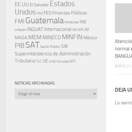
Estados
EE.UU
El Salvador
Unidos
FED
Finanzas Públicas
FAO
Guatemala
FMI
INE
Honduras
INGUAT
Internacional
IVA
JM
Inflación
ISR
MINFIN
MEM
MINECO
MAGA
México
Atenció
SAT
PIB
SIB
Sector Público
normal 
Superintendencia de Administración
BANGU
Tributaria
UE
WTI
TLC
Unión Europea
MAYO 21,
NOTICIAS ARCHIVADAS
DEJA 
Noticias
archivadas
Lo sient