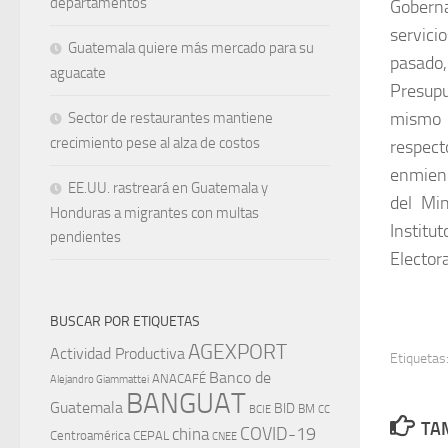
departamentos
Goberna
servici
Guatemala quiere más mercado para su
pasado,
aguacate
Presupu
mismo q
Sector de restaurantes mantiene
crecimiento pese al alza de costos
respect
enmiend
EE.UU. rastreará en Guatemala y
del Min
Honduras a migrantes con multas
Institu
pendientes
Elector
BUSCAR POR ETIQUETAS
AGEXPORT
Actividad Productiva
Etiquetas
Banco de
ANACAFÉ
Alejandro Giammattei
BANGUAT
Guatemala
BID
BM
BCIE
CC
TAM
china
COVID-19
Centroamérica
CEPAL
CNEE