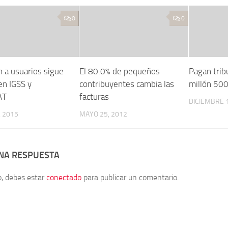
0
0
n a usuarios sigue
El 80.0% de pequeños
Pagan trib
en IGSS y
contribuyentes cambia las
millón 500
AT
facturas
DICIEMBRE 1
 2015
MAYO 25, 2012
UNA RESPUESTA
o, debes estar
conectado
para publicar un comentario.