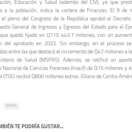
ción, Educación y Salud (además del CIV), ya que presta
os a la población, indica la cartera de Finanzas. El 9 de
 el pleno del Congreso de la República aprobó el Decret
esto General de Ingresos y Egresos del Estado para el Ejer
ue quedó fijado en Q115 443.7 millones, con un aumento
o del aprobado en 2022. Sin embargo, en el proceso se 
as entre las que destacó el incremento de Q47 millones a la
isterio de Salud (MSPAS). Además, se ratificó un aporte
to Nacional de Ciencias Forenses (Inacif) de Q15 millones y 
al (TSE) recibió Q800 millones extras. (Diario de Centro Amér
:
MINFIN
BIÉN TE PODRÍA GUSTAR...