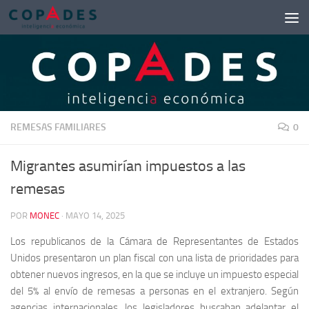
Saltar al contenido
REMESAS FAMILIARES
0
Migrantes asumirían impuestos a las
remesas
POR
MONEC
·
MAYO 14, 2025
Los republicanos de la Cámara de Representantes de Estados
Unidos presentaron un plan fiscal con una lista de prioridades para
obtener nuevos ingresos, en la que se incluye un impuesto especial
del 5% al envío de remesas a personas en el extranjero. Según
agencias internacionales, los legisladores buscaban adelantar el