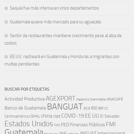
Sequía fue más intensa en cinco departamentos
Guatemala quiere más mercado para su aguacate
Sector de restaurantes mantiene crecimiento pese al alza de
costos
EE.UU. rastreará en Guatemala y Honduras a migrantes con
multas pendientes
BUSCAR POR ETIQUETAS
AGEXPORT
Actividad Productiva
ANACAFÉ
Alejandro Giammattei
BANGUAT
Banco de Guatemala
BID
BM
BCIE
CC
EE.UU
china
COVID-19
Centroamérica
El Salvador
CEPAL
CNEE
Estados Unidos
FMI
FED
Finanzas Públicas
FAO
Guatemala
INGUAT
INE
Internacional
Honduras