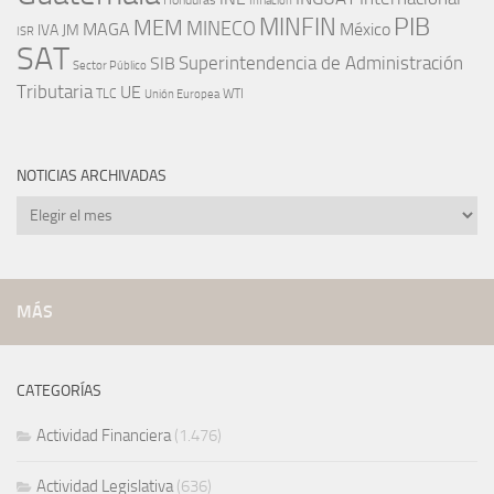
Inflación
PIB
MINFIN
MEM
MINECO
MAGA
México
IVA
JM
ISR
SAT
SIB
Superintendencia de Administración
Sector Público
Tributaria
UE
WTI
TLC
Unión Europea
NOTICIAS ARCHIVADAS
Noticias
archivadas
MÁS
CATEGORÍAS
Actividad Financiera
(1.476)
Actividad Legislativa
(636)