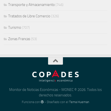
Transporte y Almacenamiento
(746)
Tratados de Libre Comercio
(326)
Turismo
(707)
Zonas Francas
(53)
Monitor de Noticias Económicas - MONEC © 2026. Todos los
derechos reservados.
Funciona con
- Diseñado con el
Tema Hueman