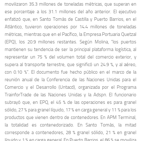
movilizaron 35.3 millones de toneladas métricas, que superan en
ese porcentaje a los 31.1 millones del año anterior. El ejecutivo
enfatizó que, en Santo Tomás de Castilla y Puerto Barrios, en el
Atlántico, tuvieron operaciones por 14.4 millones de toneladas
métricas, mientras que en el Pacífico, la Empresa Portuaria Quetzal
(EPQ), los 20.9 millones restantes. Según Molina, “los puertos
mantienen su tendencia de ser la principal plataforma logística, al
representar un 75 % del volumen total del comercio exterior, y
supera al transporte terrestre, que significó un 24.9 %, y al aéreo,
con 0.10 %”. El documento fue hecho público en el marco de la
reunión anual de la Conferencia de las Naciones Unidas para el
Comercio y el Desarrollo (Untacd), organizada por el Programa
TrainforTrade de las Naciones Unidas y la Adspn. El funcionario
subrayó que, en EPQ, el 45 % de las operaciones es para granel
sólido, 27 % para granel líquido, 17 % en carga general y 11 % para los
productos que vienen dentro de contenedores. En APM Terminal,
la totalidad es contenedorizado. En Santo Tomás, la mitad
corresponde a contenedores, 28 % granel sólido, 21 % en granel
líquido y 1 % en carga general. En Puerto Barrios, el 86 % se moviliza