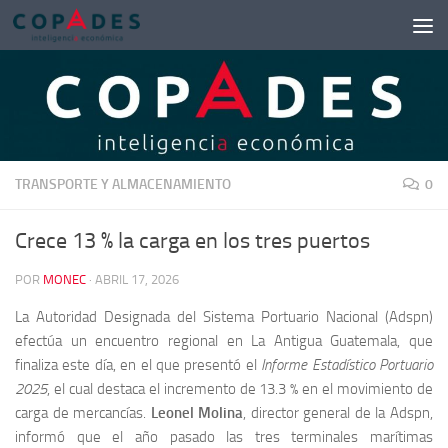
Saltar al contenido
TRANSPORTE Y ALMACENAMIENTO
0
Crece 13 % la carga en los tres puertos
POR
MONEC
·
ABRIL 17, 2026
La Autoridad Designada del Sistema Portuario Nacional (Adspn)
efectúa un encuentro regional en La Antigua Guatemala, que
finaliza este día, en el que presentó el
Informe Estadístico Portuario
2025
, el cual destaca el incremento de 13.3 % en el movimiento de
carga de mercancías.
Leonel Molina
, director general de la Adspn,
informó que el año pasado las tres terminales marítimas