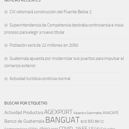
NOTICIAS RECIENTES
CIV retomará construcción del Puente Belice 2
Superintendencia de Competencia destraba controversia e inicia
proceso para elegir a nuevo titular
Población será de 22 millones en 2050
Guatemala apuesta por modernizar sus puertos para impulsar el
comercio exterior
Actividad turística continúa normal
BUSCAR POR ETIQUETAS
AGEXPORT
Actividad Productiva
ANACAFÉ
Alejandro Giammattei
BANGUAT
Banco de Guatemala
BID
BM
BCIE
CC
EE.UU
china
COVID-19