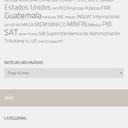
Centroamérica
El Salvador
CEPAL
CNEE
Estados Unidos
FMI
FED
Finanzas Públicas
FAO
Guatemala
INGUAT
INE
Internacional
Honduras
Inflación
PIB
MINFIN
MEM
MINECO
MAGA
México
IVA
JM
ISR
SAT
SIB
Superintendencia de Administración
Sector Público
Tributaria
UE
WTI
TLC
Unión Europea
NOTICIAS ARCHIVADAS
Noticias
archivadas
MÁS
CATEGORÍAS