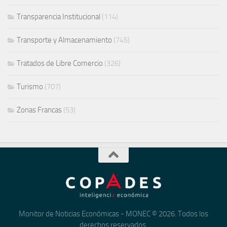
Transparencia Institucional
(114)
Transporte y Almacenamiento
(745)
Tratados de Libre Comercio
(326)
Turismo
(707)
Zonas Francas
(53)
Monitor de Noticias Económicas - MONEC © 2026. Todos los
derechos reservados.