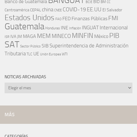
BANGUAT
Banco de Guatemala
BID
BM
BCIE
CC
EE.UU
china
COVID-19
Centroamérica
El Salvador
CEPAL
CNEE
Estados Unidos
FMI
FED
Finanzas Públicas
FAO
Guatemala
INGUAT
INE
Internacional
Honduras
Inflación
PIB
MINFIN
MEM
MINECO
MAGA
México
IVA
JM
ISR
SAT
SIB
Superintendencia de Administración
Sector Público
Tributaria
UE
WTI
TLC
Unión Europea
NOTICIAS ARCHIVADAS
Noticias
archivadas
MÁS
CATEGORÍAS