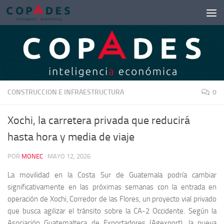
Saltar al contenido
CONSTRUCCION E INFRAESTRUCTURA
0
Xochi, la carretera privada que reducirá
hasta hora y media de viaje
POR
MONEC
·
MAYO 12, 2026
La movilidad en la Costa Sur de Guatemala podría cambiar
significativamente en las próximas semanas con la entrada en
operación de Xochi, Corredor de las Flores, un proyecto vial privado
que busca agilizar el tránsito sobre la CA-2 Occidente. Según la
Asociación Guatemalteca de Exportadores (Agexport), la nueva