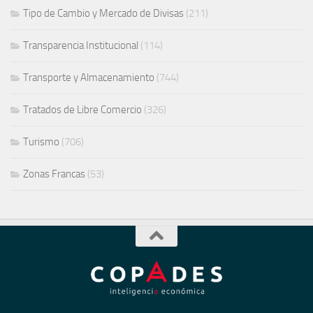
Tipo de Cambio y Mercado de Divisas
(211)
Transparencia Institucional
(114)
Transporte y Almacenamiento
(744)
Tratados de Libre Comercio
(326)
Turismo
(706)
Zonas Francas
(53)