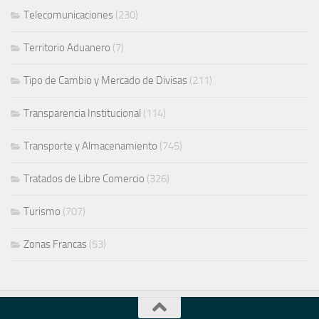
Telecomunicaciones
(230)
Territorio Aduanero
(7)
Tipo de Cambio y Mercado de Divisas
(211)
Transparencia Institucional
(114)
Transporte y Almacenamiento
(745)
Tratados de Libre Comercio
(326)
Turismo
(707)
Zonas Francas
(53)