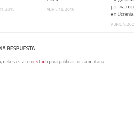
por «atroc
1, 2015
ABRIL 16, 2016
en Ucrania
ABRIL 4, 20
UNA RESPUESTA
o, debes estar
conectado
para publicar un comentario.