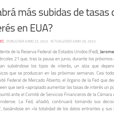
brá más subidas de tasas 
erés en EUA?
EC
· PUBLICADA
JUNIO 23, 2023
· ACTUALIZADO
JUNIO 26, 2023
idente de la Reserva Federal de Estados Unidos (Fed),
Jerome
ércoles 21 que, tras la pausa en junio, durante los próximo
gan subiéndose los tipos de interés, un alza que depen
cos que se produzcan en las próximas semanas. Casi todos
ité Federal de Mercado Abierto, el órgano de la Fed que dec
creen que será «apropiado aumentar las tasas de interés un p
puntó ante el Comité de Servicios Financieros de la Cámara
nidense. La Fed, añadió, continuará tomando sus decisi
’, basándose en «la totalidad de los datos entrantes y sus 