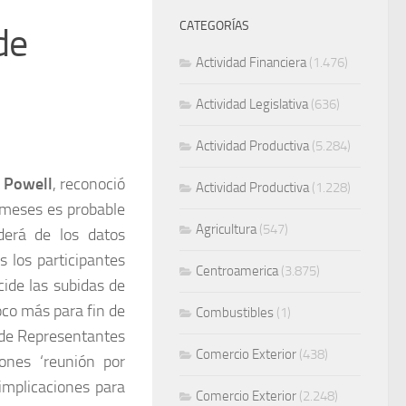
CATEGORÍAS
de
Actividad Financiera
(1.476)
Actividad Legislativa
(636)
Actividad Productiva
(5.284)
 Powell
, reconoció
Actividad Productiva
(1.228)
s meses es probable
Agricultura
(547)
derá de los datos
 los participantes
Centroamerica
(3.875)
ide las subidas de
oco más para fin de
Combustibles
(1)
 de Representantes
Comercio Exterior
(438)
ones ‘reunión por
implicaciones para
Comercio Exterior
(2.248)