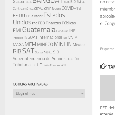
BANGUAT
no desc
Guatemala
BID
BM
BCIE
CC
china
COVID-19
miembr
Centroamérica
CEPAL
CNEE
Estados
EE.UU
apropia
El Salvador
Unidos
el Cong
FED
Finanzas Públicas
FAO
Guatemala
FMI
INE
Honduras
INGUAT
Internacional
IVA
JM
Inflación
ISR
MINFIN
MEM
MINECO
MAGA
México
SAT
Etiquetas
PIB
SIB
Sector Público
Superintendencia de Administración
Tributaria
UE
WTI
TLC
Unión Europea
TAM
NOTICIAS ARCHIVADAS
Noticias
archivadas
FED debe
interés