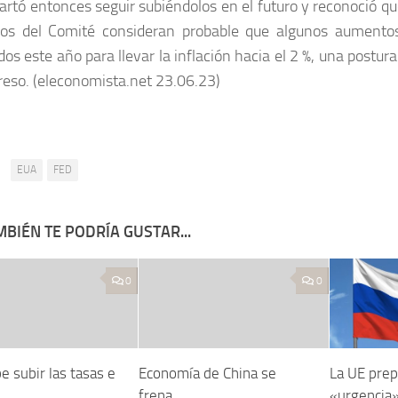
artó entonces seguir subiéndolos en el futuro y reconoció qu
os del Comité consideran probable que algunos aumentos
dos este año para llevar la inflación hacia el 2 %, una postur
reso. (eleconomista.net 23.06.23)
:
EUA
FED
BIÉN TE PODRÍA GUSTAR...
0
0
 subir las tasas e
Economía de China se
La UE prep
frena
«urgencia