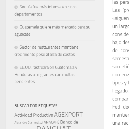
las per
Sequía fue más intensa en cinco
Las ‘pr
departamentos
«siguen 
un larg
Guatemala quiere más mercado para su
conside
aguacate
bajo de
Sector de restaurantes mantiene
de con
crecimiento pese al alza de costos
semest
sometió
EE.UU. rastreará en Guatemala y
comenza
Honduras a migrantes con multas
pendientes
tipos y
llegad
compare
BUSCAR POR ETIQUETAS
Fed de
AGEXPORT
mantien
Actividad Productiva
Banco de
una rac
ANACAFÉ
Alejandro Giammattei