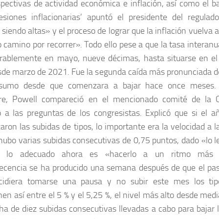
spectivas de actividad económica e inflación, así como el b
esiones inflacionarias’ apuntó el presidente del regulad
siendo altas» y el proceso de lograr que la inflación vuelva a
o camino por recorrer». Todo ello pese a que la tasa interanua
rablemente en mayo, nueve décimas, hasta situarse en el
sde marzo de 2021. Fue la segunda caída más pronunciada del
sumo desde que comenzara a bajar hace once meses.
re, Powell compareció en el mencionado comité de la 
 a las preguntas de los congresistas. Explicó que si el 
ron las subidas de tipos, lo importante era la velocidad a l
 hubo varias subidas consecutivas de 0,75 puntos, dado «lo l
o, lo adecuado ahora es «hacerlo a un ritmo más 
cencia se ha producido una semana después de que el pas
cidiera tomarse una pausa y no subir este mes los tip
en así entre el 5 % y el 5,25 %, el nivel más alto desde med
ha de diez subidas consecutivas llevadas a cabo para bajar l