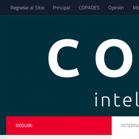
Regresar al Sitio
Principal
COPADES
Opinión
Mo
Saltar al contenido
SEGUIR:
INTERN