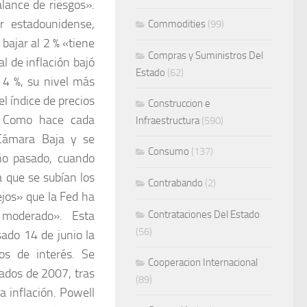
alance de riesgos».
or estadounidense,
Commodities
(99)
 bajar al 2 % «tiene
Compras y Suministros Del
l de inflación bajó
Estado
(62)
 4 %, su nivel más
 índice de precios
Construccion e
 Como hace cada
Infraestructura
(590)
Cámara Baja y se
Consumo
(137)
año pasado, cuando
a que se subían los
Contrabando
(2)
ejos» que la Fed ha
moderado». Esta
Contrataciones Del Estado
(56)
ado 14 de junio la
os de interés. Se
Cooperacion Internacional
iados de 2007, tras
(89)
a inflación. Powell