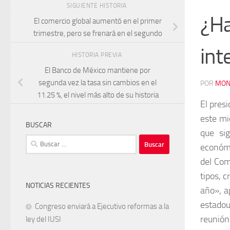
SIGUIENTE HISTORIA
¿Ha
El comercio global aumentó en el primer
trimestre, pero se frenará en el segundo
int
HISTORIA PREVIA
El Banco de México mantiene por
segunda vez la tasa sin cambios en el
POR
MON
11.25 %, el nivel más alto de su historia
El pres
este mi
BUSCAR
que si
Buscar:
económi
del Com
tipos, 
NOTICIAS RECIENTES
año», a
estadou
Congreso enviará a Ejecutivo reformas a la
reunión
ley del IUSI