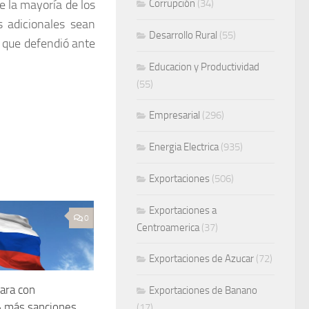
e la mayoría de los
Corrupción
(34)
 adicionales sean
Desarrollo Rural
(55)
a que defendió ante
Educacion y Productividad
(55)
Empresarial
(296)
Energia Electrica
(935)
Exportaciones
(506)
Exportaciones a
0
Centroamerica
(37)
Exportaciones de Azucar
(72)
ara con
Exportaciones de Banano
» más sanciones
(17)