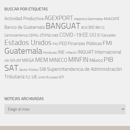
BUSCAR POR ETIQUETAS
AGEXPORT
Actividad Productiva
ANACAFÉ
Alejandro Giammattei
BANGUAT
Banco de Guatemala
BID
BM
BCIE
CC
EE.UU
china
COVID-19
Centroamérica
El Salvador
CEPAL
CNEE
Estados Unidos
FMI
FED
Finanzas Públicas
FAO
Guatemala
INGUAT
INE
Internacional
Honduras
Inflación
PIB
MINFIN
MEM
MINECO
MAGA
México
IVA
JM
ISR
SAT
SIB
Superintendencia de Administración
Sector Público
Tributaria
UE
WTI
TLC
Unión Europea
NOTICIAS ARCHIVADAS
Noticias
archivadas