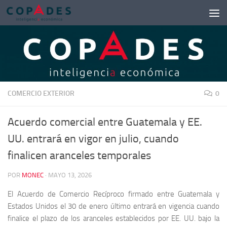
Saltar al contenido
COMERCIO EXTERIOR
0
Acuerdo comercial entre Guatemala y EE.
UU. entrará en vigor en julio, cuando
finalicen aranceles temporales
POR
MONEC
·
MAYO 13, 2026
El Acuerdo de Comercio Recíproco firmado entre Guatemala y
Estados Unidos el 30 de enero último entrará en vigencia cuando
finalice el plazo de los aranceles establecidos por EE. UU. bajo la