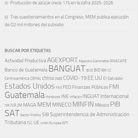
Producción de azúcar crece 11% en la zafra 2025-2026
Tras cuestionamientos en el Congreso, MEM publica ejecución
de Q2 mil millones del subsidio
BUSCAR POR ETIQUETAS
AGEXPORT
Actividad Productiva
ANACAFÉ
Alejandro Giammattei
BANGUAT
Banco de Guatemala
BID
BM
BCIE
CC
EE.UU
china
COVID-19
Centroamérica
El Salvador
CEPAL
CNEE
Estados Unidos
FMI
FED
Finanzas Públicas
FAO
Guatemala
INGUAT
INE
Internacional
Honduras
Inflación
PIB
MINFIN
MEM
MINECO
MAGA
México
IVA
JM
ISR
SAT
SIB
Superintendencia de Administración
Sector Público
Tributaria
UE
WTI
TLC
Unión Europea