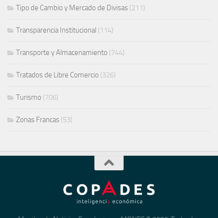
Tipo de Cambio y Mercado de Divisas
(211)
Transparencia Institucional
(114)
Transporte y Almacenamiento
(744)
Tratados de Libre Comercio
(326)
Turismo
(706)
Zonas Francas
(53)