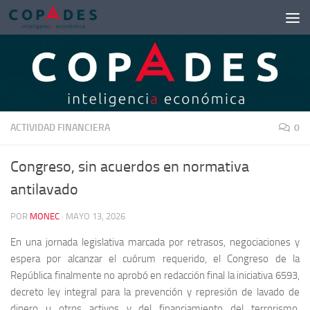
Saltar al contenido
ACTIVIDAD FINANCIERA
0
Congreso, sin acuerdos en normativa
antilavado
POR
MONEC
·
MAYO 13, 2026
En una jornada legislativa marcada por retrasos, negociaciones y
espera por alcanzar el cuórum requerido, el Congreso de la
República finalmente no aprobó en redacción final la iniciativa 6593,
decreto ley integral para la prevención y represión de lavado de
dinero u otros activos y del financiamiento del terrorismo,