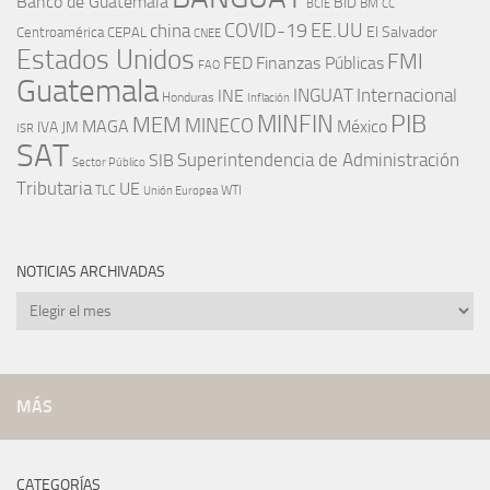
Banco de Guatemala
BID
BM
BCIE
CC
EE.UU
china
COVID-19
Centroamérica
El Salvador
CEPAL
CNEE
Estados Unidos
FMI
FED
Finanzas Públicas
FAO
Guatemala
INGUAT
INE
Internacional
Honduras
Inflación
PIB
MINFIN
MEM
MINECO
MAGA
México
IVA
JM
ISR
SAT
SIB
Superintendencia de Administración
Sector Público
Tributaria
UE
WTI
TLC
Unión Europea
NOTICIAS ARCHIVADAS
Noticias
archivadas
MÁS
CATEGORÍAS