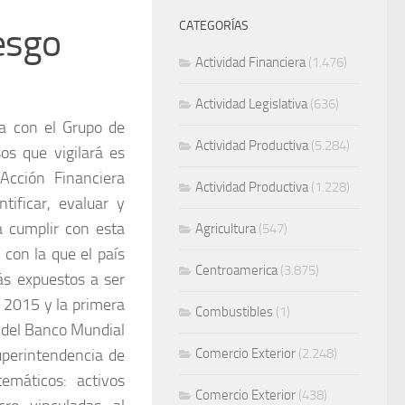
CATEGORÍAS
esgo
Actividad Financiera
(1.476)
Actividad Legislativa
(636)
ua con el Grupo de
Actividad Productiva
(5.284)
os que vigilará es
cción Financiera
Actividad Productiva
(1.228)
tificar, evaluar y
a cumplir con esta
Agricultura
(547)
 con la que el país
Centroamerica
(3.875)
ás expuestos a ser
n 2015 y la primera
Combustibles
(1)
o del Banco Mundial
uperintendencia de
Comercio Exterior
(2.248)
emáticos: activos
Comercio Exterior
(438)