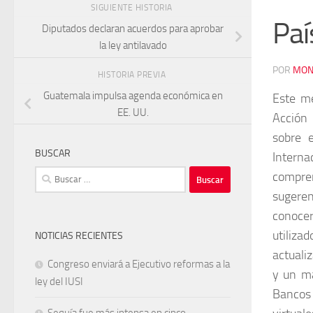
SIGUIENTE HISTORIA
Paí
Diputados declaran acuerdos para aprobar
la ley antilavado
POR
MON
HISTORIA PREVIA
Guatemala impulsa agenda económica en
Este me
EE. UU.
Acción 
sobre 
BUSCAR
Interna
Buscar:
compren
sugeren
conocer
utiliza
NOTICIAS RECIENTES
actuali
Congreso enviará a Ejecutivo reformas a la
y un ma
ley del IUSI
Bancos