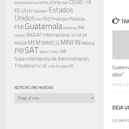
china
COVID-19
Centroamérica
CEPAL
CNEE
Estados
EE.UU
El Salvador
Unidos
FED
Finanzas Públicas
FAO
TAM
Guatemala
FMI
INE
Honduras
INGUAT
Internacional
IVA
JM
Inflación
ISR
MINFIN
MEM
MINECO
MAGA
México
SAT
PIB
SIB
Sector Público
Superintendencia de Administración
Tributaria
UE
WTI
TLC
Guatema
Unión Europea
débil”
JULIO 2, 
NOTICIAS ARCHIVADAS
Noticias
archivadas
DEJA 
Lo sient