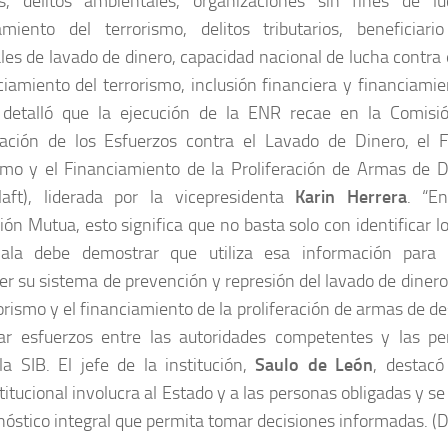
es, delitos ambientales, organizaciones sin fines de lu
amiento del terrorismo, delitos tributarios, beneficiar
les de lavado de dinero, capacidad nacional de lucha contra 
ciamiento del terrorismo, inclusión financiera y financiamie
detalló que la ejecución de la ENR recae en la Comisió
ación de los Esfuerzos contra el Lavado de Dinero, el F
smo y el Financiamiento de la Proliferación de Armas de 
laft), liderada por la vicepresidenta
Karin Herrera
. “E
ión Mutua, esto significa que no basta solo con identificar lo
ala debe demostrar que utiliza esa información para 
cer su sistema de prevención y represión del lavado de dinero
rorismo y el financiamiento de la proliferación de armas de d
ar esfuerzos entre las autoridades competentes y las pe
la SIB. El jefe de la institución,
Saulo de León
, destacó
titucional involucra al Estado y a las personas obligadas y se
nóstico integral que permita tomar decisiones informadas. (