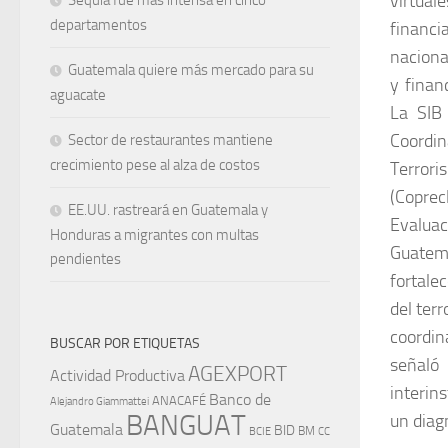
virtual
Sequía fue más intensa en cinco
departamentos
financi
naciona
Guatemala quiere más mercado para su
y finan
aguacate
La SIB 
Coordin
Sector de restaurantes mantiene
crecimiento pese al alza de costos
Terrori
(Coprec
EE.UU. rastreará en Guatemala y
Evaluac
Honduras a migrantes con multas
Guatem
pendientes
fortale
del ter
coordin
BUSCAR POR ETIQUETAS
señaló 
AGEXPORT
Actividad Productiva
interins
Banco de
ANACAFÉ
Alejandro Giammattei
BANGUAT
un diag
Guatemala
BID
BM
BCIE
CC