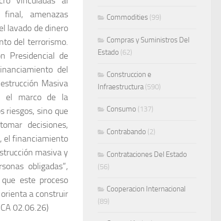
cro vinculadas al
io final, amenazas
Commodities
(99)
el lavado de dinero
Compras y Suministros Del
nto del terrorismo.
Estado
(62)
n Presidencial de
inanciamiento del
Construccion e
Destrucción Masiva
Infraestructura
(590)
n el marco de la
Consumo
(137)
s riesgos, sino que
tomar decisiones,
Contrabando
(2)
, el financiamiento
estrucción masiva y
Contrataciones Del Estado
rsonas obligadas”,
(56)
 que este proceso
Cooperacion Internacional
 orienta a construir
(89)
DCA 02.06.26)