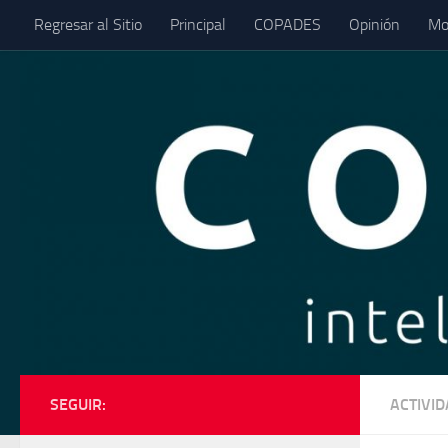
Regresar al Sitio
Principal
COPADES
Opinión
Mo
Saltar al contenido
SEGUIR:
ACTIVI