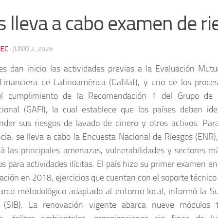
s lleva a cabo examen de ri
EC
·
JUNIO 2, 2026
s dan inicio las actividades previas a la Evaluación Mut
Financiera de Latinoamérica (Gafilat), y uno de los proces
el cumplimiento de la Recomendación 1 del Grupo de A
cional (GAFI), la cual establece que los países deben iden
der sus riesgos de lavado de dinero y otros activos. Par
cia, se lleva a cabo la Encuesta Nacional de Riesgos (ENR),
á las principales amenazas, vulnerabilidades y sectores m
dos para actividades ilícitas. El país hizo su primer examen e
zación en 2018, ejercicios que cuentan con el soporte técnic
rco metodológico adaptado al entorno local, informó la S
 (SIB). La renovación vigente abarca nueve módulos t