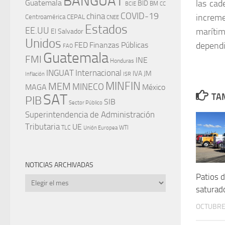
BANGUAT
las cad
Guatemala
BID
BM
BCIE
CC
china
COVID-19
increme
Centroamérica
CEPAL
CNEE
Estados
EE.UU
maríti
El Salvador
Unidos
dependi
FED
Finanzas Públicas
FAO
Guatemala
FMI
INE
Honduras
INGUAT
Internacional
IVA
JM
Inflación
ISR
MINFIN
MEM
MINECO
MAGA
México
SAT
TAM
PIB
SIB
Sector Público
Superintendencia de Administración
Tributaria
UE
WTI
TLC
Unión Europea
NOTICIAS ARCHIVADAS
Patios 
Noticias
saturad
archivadas
OCTUBRE 