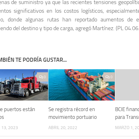
enas de suministro ya que las recientes tensiones geopolít
ntos significativos en los costos logísticos, especialment
mo, donde algunas rutas han reportado aumentos de 
endo del destino y tipo de carga, agregó Martínez. (PL 04.06
BIÉN TE PODRÍA GUSTAR...
0
0
de puertos están
Se registra récord en
BCIE finan
os
movimiento portuario
para Tran
13, 2023
ABRIL 20, 2022
MARZO 1, 2