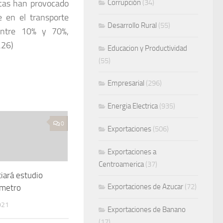
icas han provocado
Corrupción
(34)
e en el transporte
Desarrollo Rural
(55)
entre 10% y 70%,
.26)
Educacion y Productividad
(55)
Empresarial
(296)
Energia Electrica
(935)
0
Exportaciones
(506)
Exportaciones a
Centroamerica
(37)
ciará estudio
Exportaciones de Azucar
(72)
smetro
021
Exportaciones de Banano
(17)