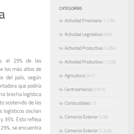
CATEGORÍAS
a
Actividad Financiera
(1.476)
Actividad Legislativa
(636)
Actividad Productiva
(5.284)
o, el 29% de las
Actividad Productiva
(1.228)
re los más altos de
Agricultura
(547)
le del país, según
rtadora que podría
Centroamerica
(3.875)
na brecha logística
nto sostenido de las
Combustibles
(1)
 logísticos oscilan
Comercio Exterior
(438)
y 35%. Esto refleja
 29%, se encuentra
Comercio Exterior
(2.248)