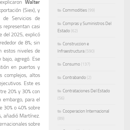
 explicaron
Walter
portación (Siex), y
Commodities
(99)
r de Servicios de
Compras y Suministros Del
s representan casi
Estado
(62)
e del 2025, explicó
rededor de 8%; sin
Construccion e
 estos niveles de
Infraestructura
(590)
 bajo, agregó. Ese
Consumo
(137)
stión en puertos y
s complejos, altos
Contrabando
(2)
ejecutivos. Este es
ntre 20% y 30% con
Contrataciones Del Estado
(56)
n embargo, para el
re 30% o 40% sobre
Cooperacion Internacional
s, añadió Martínez.
(89)
ternacionales sobre