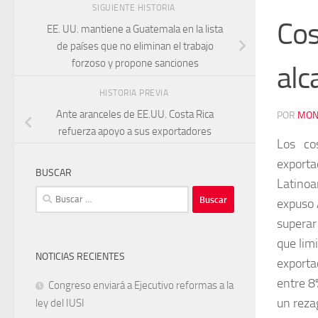
SIGUIENTE HISTORIA
Cos
EE. UU. mantiene a Guatemala en la lista
de países que no eliminan el trabajo
forzoso y propone sanciones
alc
HISTORIA PREVIA
Ante aranceles de EE.UU. Costa Rica
POR
MON
refuerza apoyo a sus exportadores
Los co
exporta
BUSCAR
Latinoa
Buscar:
expuso 
superar
que limi
NOTICIAS RECIENTES
exporta
entre 8
Congreso enviará a Ejecutivo reformas a la
un reza
ley del IUSI