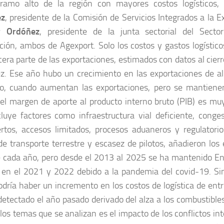
tramo alto de la región con mayores costos logísticos,
ez
, presidente de la Comisión de Servicios Integrados a la Ex
r Ordóñez
, presidente de la junta sectorial del Secto
ción, ambos de Agexport. Solo los costos y gastos logístico
cera parte de las exportaciones, estimados con datos al cierr
z. Ese año hubo un crecimiento en las exportaciones de al
, cuando aumentan las exportaciones, pero se mantienen
 el margen de aporte al producto interno bruto (PIB) es muy
luye factores como infraestructura vial deficiente, conge
rtos, accesos limitados, procesos aduaneros y regulatorio
de transporte terrestre y escasez de pilotos, añadieron los 
e cada año, pero desde el 2013 al 2025 se ha mantenido E
 en el 2021 y 2022 debido a la pandemia del covid-19. Si
dría haber un incremento en los costos de logística de ent
detectado el año pasado derivado del alza a los combustible
los temas que se analizan es el impacto de los conflictos in