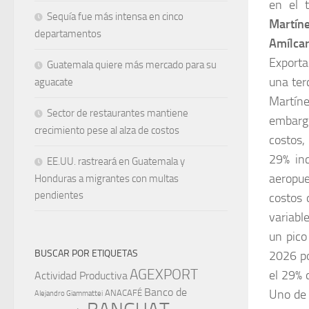
en el 
Sequía fue más intensa en cinco
Martín
departamentos
Amílca
Exporta
Guatemala quiere más mercado para su
una ter
aguacate
Martíne
Sector de restaurantes mantiene
embargo
crecimiento pese al alza de costos
costos,
29% inc
EE.UU. rastreará en Guatemala y
aeropue
Honduras a migrantes con multas
pendientes
costos 
variabl
un pico
BUSCAR POR ETIQUETAS
2026 po
AGEXPORT
el 29% 
Actividad Productiva
Banco de
Uno de 
ANACAFÉ
Alejandro Giammattei