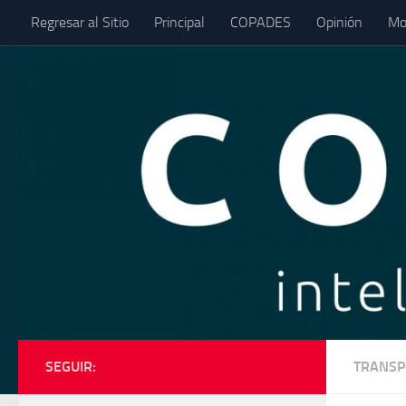
Regresar al Sitio
Principal
COPADES
Opinión
Mo
Saltar al contenido
SEGUIR:
TRANSP