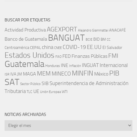
BUSCAR POR ETIQUETAS
AGEXPORT
Actividad Productiva
ANACAFÉ
Alejandro Giammattei
BANGUAT
Banco de Guatemala
BID
BM
BCIE
CC
EE.UU
china
COVID-19
Centroamérica
El Salvador
CEPAL
CNEE
Estados Unidos
FMI
FED
Finanzas Públicas
FAO
Guatemala
INGUAT
INE
Internacional
Honduras
Inflación
PIB
MINFIN
MEM
MINECO
MAGA
México
IVA
JM
ISR
SAT
SIB
Superintendencia de Administración
Sector Público
Tributaria
UE
WTI
TLC
Unión Europea
NOTICIAS ARCHIVADAS
Noticias
archivadas