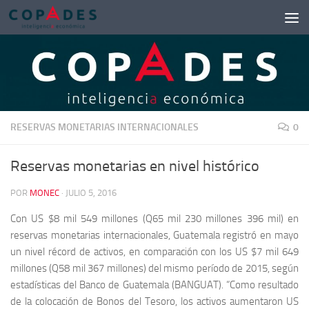
Saltar al contenido
RESERVAS MONETARIAS INTERNACIONALES
0
Reservas monetarias en nivel histórico
POR
MONEC
·
JULIO 5, 2016
Con US $8 mil 549 millones (Q65 mil 230 millones 396 mil) en
reservas monetarias internacionales, Guatemala registró en mayo
un nivel récord de activos, en comparación con los US $7 mil 649
millones (Q58 mil 367 millones) del mismo período de 2015, según
estadísticas del Banco de Guatemala (BANGUAT). “Como resultado
de la colocación de Bonos del Tesoro, los activos aumentaron US