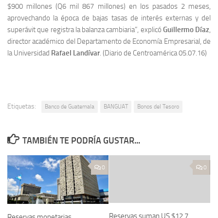
$900 millones (Q6 mil 867 millones) en los pasados 2 meses,
aprovechando la época de bajas tasas de interés externas y del
superávit que registra la balanza cambiaria”, explicó
Guillermo Díaz
,
director académico del Departamento de Economía Empresarial, de
la Universidad
Rafael Landívar
. (Diario de Centroamérica 05.07.16)
Etiquetas:
Banco de Guatemala
BANGUAT
Bonos del Tesoro
TAMBIÉN TE PODRÍA GUSTAR...
0
0
Reservas suman US $12.7
Reservas monetarias