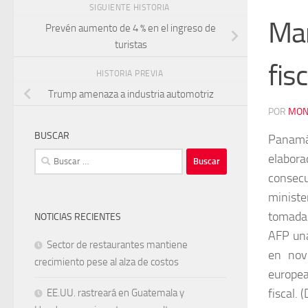
SIGUIENTE HISTORIA
Man
Prevén aumento de 4 % en el ingreso de
turistas
fisc
HISTORIA PREVIA
Trump amenaza a industria automotriz
POR
MON
BUSCAR
Panamá 
Buscar:
elabor
consecu
ministe
tomada 
NOTICIAS RECIENTES
AFP una
Sector de restaurantes mantiene
en nov
crecimiento pese al alza de costos
europea 
fiscal.
EE.UU. rastreará en Guatemala y