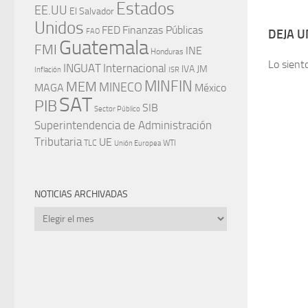
Estados
EE.UU
El Salvador
Unidos
FED
Finanzas Públicas
FAO
DEJA 
Guatemala
FMI
INE
Honduras
Lo sient
INGUAT
Internacional
IVA
JM
Inflación
ISR
MINFIN
MEM
MINECO
MAGA
México
SAT
PIB
SIB
Sector Público
Superintendencia de Administración
Tributaria
UE
WTI
TLC
Unión Europea
NOTICIAS ARCHIVADAS
Noticias
archivadas