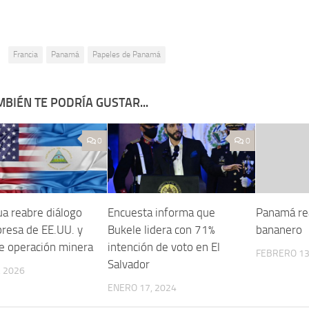
:
Francia
Panamá
Papeles de Panamá
BIÉN TE PODRÍA GUSTAR...
0
0
ua reabre diálogo
Encuesta informa que
Panamá re
resa de EE.UU. y
Bukele lidera con 71%
bananero
ye operación minera
intención de voto en El
FEBRERO 13
Salvador
 2026
ENERO 17, 2024