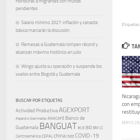
Honduras a migrantes con multas
pendientes
Salario mínimo 2027: inflación y canasta
Etiquetas
básica marcarán la discusión
Remesas a Guatemala rompen récord y
TAM
alcanzan máximo histórico en julio
Wingo ajusta su operación y suspende los
vuelos entre Bogotá y Guatemala
Nicarag
BUSCAR POR ETIQUETAS
con emp
AGEXPORT
Actividad Productiva
restitu
Banco de
ANACAFÉ
Alejandro Giammattei
MAYO 29,
BANGUAT
Guatemala
BID
BM
BCIE
CC
china
COVID-19
Centroamérica
CEPAL
CNEE