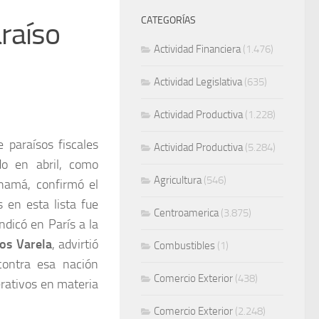
CATEGORÍAS
raíso
Actividad Financiera
(1.476)
Actividad Legislativa
(635)
Actividad Productiva
(1.228)
 paraísos fiscales
Actividad Productiva
(5.284)
do en abril, como
Agricultura
(546)
namá, confirmó el
 en esta lista fue
Centroamerica
(3.875)
ndicó en París a la
los Varela
, advirtió
Combustibles
(1)
contra esa nación
Comercio Exterior
(438)
perativos en materia
Comercio Exterior
(2.248)