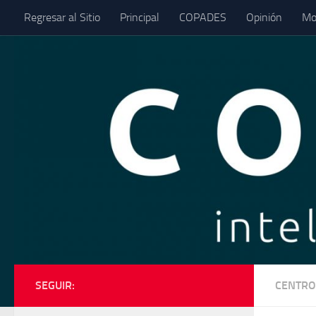
Regresar al Sitio
Principal
COPADES
Opinión
Mo
Saltar al contenido
SEGUIR:
CENTRO