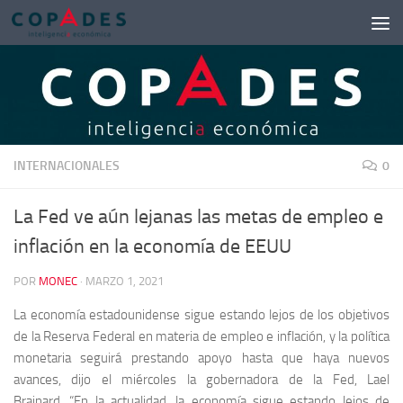
Saltar al contenido
INTERNACIONALES
0
La Fed ve aún lejanas las metas de empleo e
inflación en la economía de EEUU
POR
MONEC
·
MARZO 1, 2021
La economía estadounidense sigue estando lejos de los objetivos
de la Reserva Federal en materia de empleo e inflación, y la política
monetaria seguirá prestando apoyo hasta que haya nuevos
avances, dijo el miércoles la gobernadora de la Fed, Lael
Brainard. “En la actualidad, la economía sigue estando lejos de