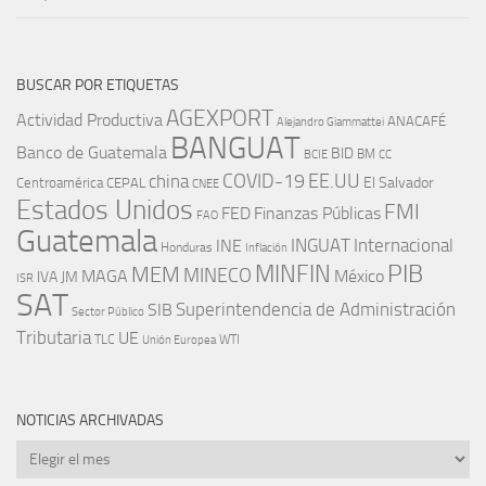
BUSCAR POR ETIQUETAS
AGEXPORT
Actividad Productiva
ANACAFÉ
Alejandro Giammattei
BANGUAT
Banco de Guatemala
BID
BM
BCIE
CC
EE.UU
china
COVID-19
Centroamérica
El Salvador
CEPAL
CNEE
Estados Unidos
FMI
FED
Finanzas Públicas
FAO
Guatemala
INGUAT
INE
Internacional
Honduras
Inflación
PIB
MINFIN
MEM
MINECO
MAGA
México
IVA
JM
ISR
SAT
SIB
Superintendencia de Administración
Sector Público
Tributaria
UE
WTI
TLC
Unión Europea
NOTICIAS ARCHIVADAS
Noticias
archivadas