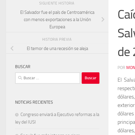
SIGUIENTE HISTORIA
Caí
El Salvador fue el país de Centroamérica
con menos exportaciones a la Unión
Europea
Sal
HISTORIA PREVIA
de
El temor de una recesión se aleja
BUSCAR
POR
MON
Buscar:
El Salv
respect
dólares
NOTICIAS RECIENTES
exterio
dólares
Congreso enviará a Ejecutivo reformas a la
princip
ley del IUSI
dólares