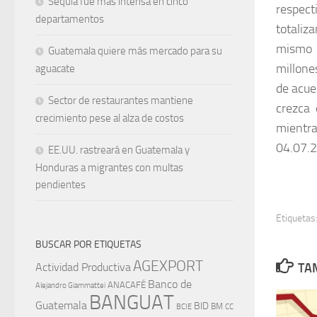
Sequía fue más intensa en cinco
respect
departamentos
totaliz
mismo p
Guatemala quiere más mercado para su
millone
aguacate
de acue
Sector de restaurantes mantiene
crezca
crecimiento pese al alza de costos
mientra
04.07.2
EE.UU. rastreará en Guatemala y
Honduras a migrantes con multas
pendientes
Etiquetas
BUSCAR POR ETIQUETAS
AGEXPORT
Actividad Productiva
TAM
Banco de
ANACAFÉ
Alejandro Giammattei
BANGUAT
Guatemala
BID
BM
BCIE
CC