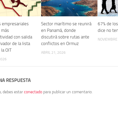
 empresariales
Sector marítimo se reunirá
67% de lo
n más
en Panamá, donde
dice no te
ividad con salida
discutirá sobre rutas ante
NOVIEMBRE 
lvador de la lista
conflictos en Ormuz
 la OIT
ABRIL 21, 2026
2026
UNA RESPUESTA
o, debes estar
conectado
para publicar un comentario.