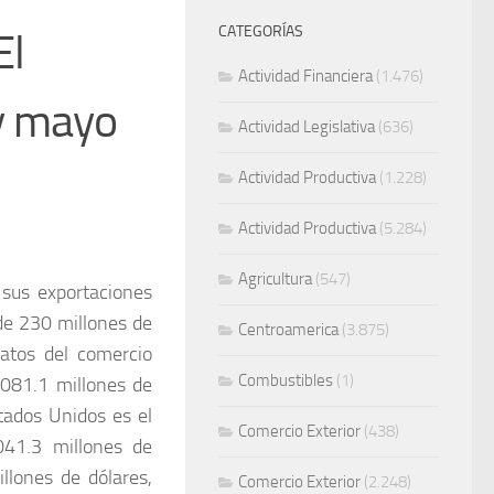
CATEGORÍAS
El
Actividad Financiera
(1.476)
 y mayo
Actividad Legislativa
(636)
Actividad Productiva
(1.228)
Actividad Productiva
(5.284)
Agricultura
(547)
 sus exportaciones
de 230 millones de
Centroamerica
(3.875)
datos del comercio
Combustibles
(1)
,081.1 millones de
tados Unidos es el
Comercio Exterior
(438)
041.3 millones de
lones de dólares,
Comercio Exterior
(2.248)