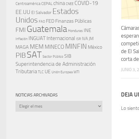
china
COVID-19
Centroamérica
CEPAL
CNEE
Estados
EE.UU
El Salvador
Unidos
FED
Finanzas Públicas
FAO
Guatemala
Cámaras
FMI
INE
Honduras
espera
INGUAT
Internacional
IVA
JM
Inflación
ISR
competit
MINFIN
MEM
MINECO
MAGA
México
de El Sa
SAT
PIB
SIB
Sector Público
corta de
Superintendencia de Administración
JUNIO 3, 
Tributaria
UE
WTI
TLC
Unión Europea
DEJA 
NOTICIAS ARCHIVADAS
Noticias
Lo sient
archivadas