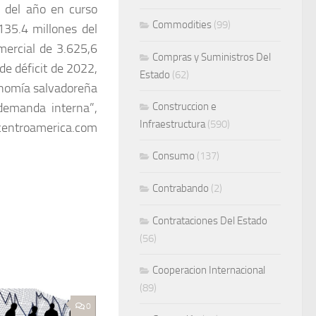
 del año en curso
Commodities
(99)
135.4 millones del
mercial de 3.625,6
Compras y Suministros Del
de déficit de 2022,
Estado
(62)
onomía salvadoreña
demanda interna”,
Construccion e
Infraestructura
(590)
centroamerica.com
Consumo
(137)
Contrabando
(2)
Contrataciones Del Estado
(56)
Cooperacion Internacional
(89)
0