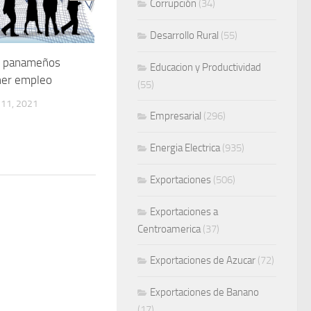
Corrupción
(34)
Desarrollo Rural
(55)
s panameños
Educacion y Productividad
ner empleo
(55)
11, 2021
Empresarial
(296)
Energia Electrica
(935)
Exportaciones
(506)
Exportaciones a
Centroamerica
(37)
Exportaciones de Azucar
(72)
Exportaciones de Banano
(17)