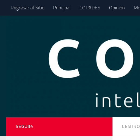
Regresar al Sitio
Principal
COPADES
Opinión
Mo
Saltar al contenido
SEGUIR:
CENTRO