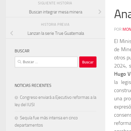
SIGUIENTE HISTORIA
Ana
Buscan integrar mesa minera
HISTORIA PREVIA
POR
MON
Lanzan la serie True Guatemala
El Mini
de Mine
BUSCAR
otros p
Buscar:
2024, s
Hugo V
la leg
NOTICIAS RECIENTES
constru
Congreso enviará a Ejecutivo reformas a la
una pro
ley del IUSI
expresó
consen
Sequía fue más intensa en cinco
reform
departamentos