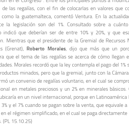
ión en el Congreso”. Entre los principales puntos a modifica
n de las regalías, con el fin de colocarlas en valores que 
 como la guatemalteca, comentó Ventura. En la actualidad
ce la legislación son del 1%. Consultado sobre a cuánto 
o indicó que deberían ser de entre 10% y 20%, y que esa
ón. Mientras que el presidente de la Gremial de Recursos 
as (Grenat),
Roberto Morales
, dijo que más que un por
ra que el tema de las regalías se acerca de cómo llegan e
ades. Morales recordó que la ley contempla el pago del 1% s
productos minados, pero que la gremial, junto con la Cámara 
rmó un convenio de regalías voluntario, en el cual se compr
ional en metales preciosos y un 2% en minerales básicos. C
 ubicaría en un nivel internacional, porque en Latinoamérica l
l 3% y el 7% cuando se pagan sobre la venta, que equivale a
 en el régimen simplificado, en el cual se paga directamente 
. (PL 15.10.25)