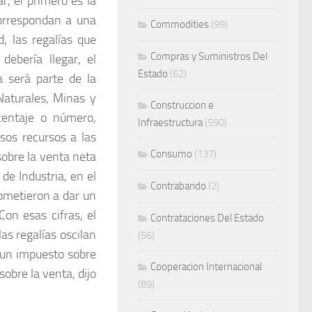
r, el primero es la
correspondan a una
Commodities
(99)
, las regalías que
Compras y Suministros Del
debería llegar, el
Estado
(62)
 será parte de la
Naturales, Minas y
Construccion e
centaje o número,
Infraestructura
(590)
sos recursos a las
Consumo
(137)
obre la venta neta
de Industria, en el
Contrabando
(2)
ometieron a dar un
on esas cifras, el
Contrataciones Del Estado
as regalías oscilan
(56)
 un impuesto sobre
Cooperacion Internacional
sobre la venta, dijo
(89)