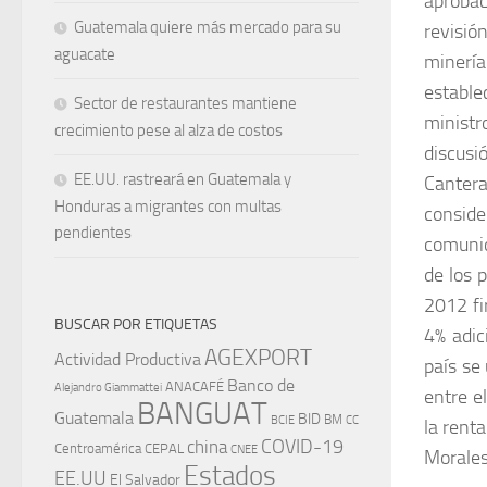
aprobac
Guatemala quiere más mercado para su
revisió
aguacate
minería
estable
Sector de restaurantes mantiene
ministr
crecimiento pese al alza de costos
discusi
EE.UU. rastreará en Guatemala y
Canter
Honduras a migrantes con multas
conside
pendientes
comunid
de los 
2012 fi
BUSCAR POR ETIQUETAS
4% adic
AGEXPORT
Actividad Productiva
país se
Banco de
ANACAFÉ
Alejandro Giammattei
entre e
BANGUAT
Guatemala
BID
BM
BCIE
CC
la renta
china
COVID-19
Centroamérica
CEPAL
CNEE
Morales
Estados
EE.UU
El Salvador