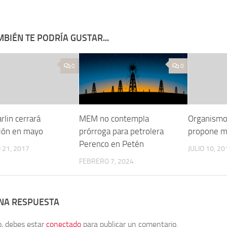
BIÉN TE PODRÍA GUSTAR...
0
0
rlin cerrará
MEM no contempla
Organismo
ión en mayo
prórroga para petrolera
propone m
Perenco en Petén
21, 2017
JULIO 10, 20
FEBRERO 7, 2024
UNA RESPUESTA
o, debes estar
conectado
para publicar un comentario.