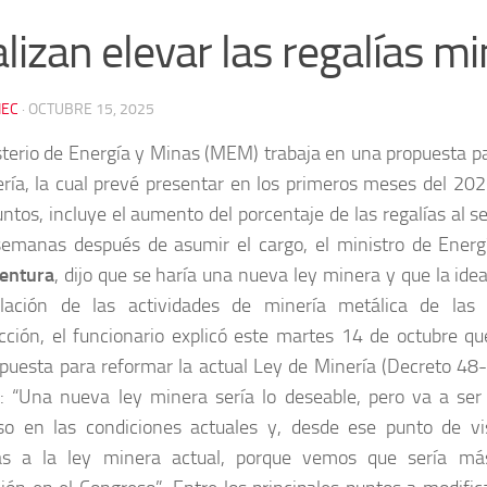
lizan elevar las regalías m
EC
·
OCTUBRE 15, 2025
sterio de Energía y Minas (MEM) trabaja en una propuesta pa
ría, la cual prevé presentar en los primeros meses del 2026
untos, incluye el aumento del porcentaje de las regalías al s
emanas después de asumir el cargo, el ministro de Ener
entura
, dijo que se haría una nueva ley minera y que la ide
islación de las actividades de minería metálica de las
cción, el funcionario explicó este martes 14 de octubre q
puesta para reformar la actual Ley de Minería (Decreto 48-9
: “Una nueva ley minera sería lo deseable, pero va a ser d
so en las condiciones actuales y, desde ese punto de v
as a la ley minera actual, porque vemos que sería más