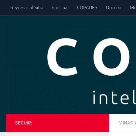
Regresar al Sitio
Principal
COPADES
Opinión
Mo
Saltar al contenido
SEGUIR:
MINAS 