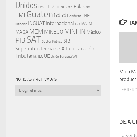
Unidos
FED
Finanzas Públicas
FAO
Guatemala
FMI
INE
Honduras
TAM
INGUAT
Internacional
IVA
JM
Inflación
ISR
MINFIN
MEM
MINECO
MAGA
México
SAT
PIB
SIB
Sector Público
Superintendencia de Administración
Tributaria
UE
WTI
TLC
Unión Europea
Mina Ma
producc
NOTICIAS ARCHIVADAS
Noticias
FEBRERO 
archivadas
DEJA 
Lo sient