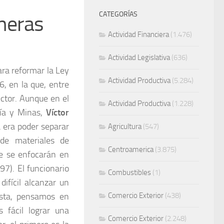
CATEGORÍAS
ineras
Actividad Financiera
(1.476)
Actividad Legislativa
(636)
ra reformar la Ley
Actividad Productiva
(5.284)
, en la que, entre
ector. Aunque en el
Actividad Productiva
(1.228)
gía y Minas,
Víctor
a era poder separar
Agricultura
(547)
 de materiales de
Centroamerica
(3.875)
ue se enfocarán en
7). El funcionario
Combustibles
(1)
ifícil alcanzar un
ista, pensamos en
Comercio Exterior
(438)
 fácil lograr una
Comercio Exterior
(2.248)