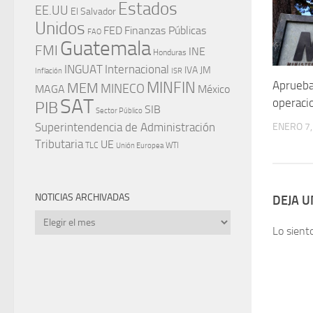
Estados
EE.UU
El Salvador
Unidos
FED
Finanzas Públicas
FAO
Guatemala
FMI
INE
Honduras
INGUAT
Internacional
IVA
JM
Inflación
ISR
Aprueba
MINFIN
MEM
MINECO
MAGA
México
SAT
operaci
PIB
SIB
Sector Público
Superintendencia de Administración
ENERO 7,
Tributaria
UE
WTI
TLC
Unión Europea
NOTICIAS ARCHIVADAS
DEJA 
Noticias
Lo sient
archivadas