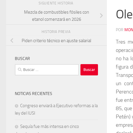
SIGUIENTE HISTORIA
Ole
Mezcla de combustibles fósiles con
etanol comenzará en 2026
POR
MON
HISTORIA PREVIA
Piden criterio técnico en ajuste salarial
Tres m
operaci
no ha l
BUSCAR
figura 
Buscar:
Transpo
un con
Perenco
NOTICIAS RECIENTES
fue ent
Congreso enviará a Ejecutivo reformas a la
85, que
ley del IUSI
Petén) 
empres
Sequía fue más intensa en cinco