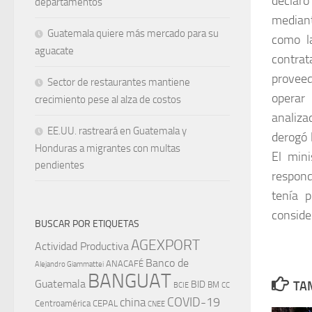
declar
departamentos
mediant
Guatemala quiere más mercado para su
como la
aguacate
contrat
proveed
Sector de restaurantes mantiene
operar
crecimiento pese al alza de costos
analiza
EE.UU. rastreará en Guatemala y
derogó 
Honduras a migrantes con multas
El mini
pendientes
respond
tenía p
conside
BUSCAR POR ETIQUETAS
AGEXPORT
Actividad Productiva
Banco de
ANACAFÉ
Alejandro Giammattei
BANGUAT
Guatemala
BID
TAM
BM
BCIE
CC
china
COVID-19
Centroamérica
CEPAL
CNEE