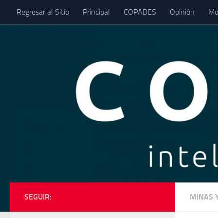
Regresar al Sitio
Principal
COPADES
Opinión
Mo
Saltar al contenido
SEGUIR:
MINAS 