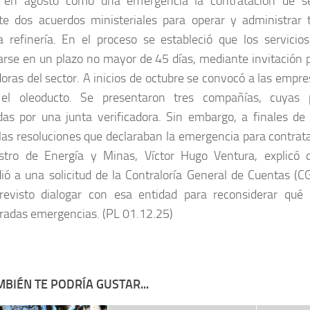
ó en agosto como una emergencia la contratación de ser
e dos acuerdos ministeriales para operar y administrar 
 refinería. En el proceso se estableció que los servici
arse en un plazo no mayor de 45 días, mediante invitación 
oras del sector. A inicios de octubre se convocó a las empr
 el oleoducto. Se presentaron tres compañías, cuyas 
das por una junta verificadora. Sin embargo, a finales 
las resoluciones que declaraban la emergencia para contrata
stro de Energía y Minas, Víctor Hugo Ventura, explicó q
ió a una solicitud de la Contraloría General de Cuentas (C
revisto dialogar con esa entidad para reconsiderar qué
radas emergencias. (PL 01.12.25)
BIÉN TE PODRÍA GUSTAR...