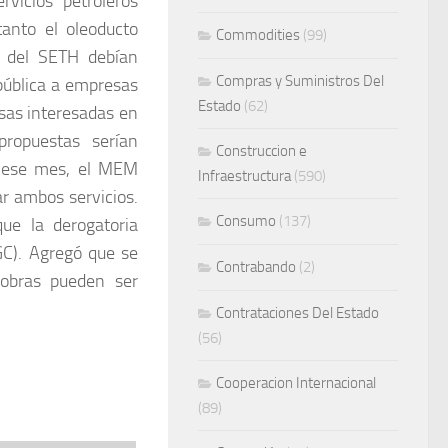
vicios petroleros
tanto el oleoducto
Commodities
(99)
os del SETH debían
Compras y Suministros Del
pública a empresas
Estado
(62)
esas interesadas en
propuestas serían
Construccion e
de ese mes, el MEM
Infraestructura
(590)
r ambos servicios.
Consumo
(137)
ue la derogatoria
GC). Agregó que se
Contrabando
(2)
 obras pueden ser
Contrataciones Del Estado
(56)
Cooperacion Internacional
(89)