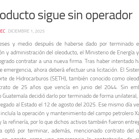
oducto sigue sin operador
EC
·
DICIEMBRE 1, 2025
eses y medio después de haberse dado por terminado el
ón y administración del oleoducto, el Ministerio de Energía
ogrado contratar a una nueva firma. Tras haber intentado h
de emergencia, ahora deberá efectuar una licitación. El Sist
rte de Hidrocarburos (SETH), también conocido como oleod
trato de 25 años que vencía en junio del 2044. Sin em
 Guatemala decidió darlo por terminado de forma unilateral, p
regado al Estado el 12 de agosto del 2025. Ese mismo día ve
 incluía la operación y mantenimiento del campo petrolero X
y la refinería, por lo que dichos activos también fueron entre
a optó por terminar, además, mencionado contrato del 