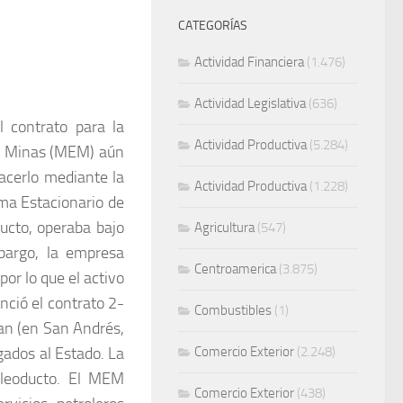
CATEGORÍAS
Actividad Financiera
(1.476)
Actividad Legislativa
(636)
 contrato para la
Actividad Productiva
(5.284)
 y Minas (MEM) aún
acerlo mediante la
Actividad Productiva
(1.228)
ema Estacionario de
ucto, operaba bajo
Agricultura
(547)
bargo, la empresa
Centroamerica
(3.875)
or lo que el activo
nció el contrato 2-
Combustibles
(1)
an (en San Andrés,
gados al Estado. La
Comercio Exterior
(2.248)
oleoducto. El MEM
Comercio Exterior
(438)