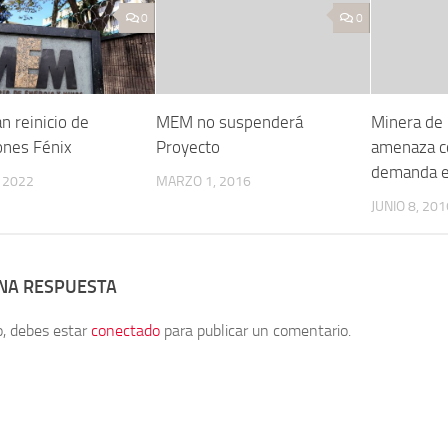
0
0
n reinicio de
MEM no suspenderá
Minera de 
ones Fénix
Proyecto
amenaza c
demanda e
 2022
MARZO 1, 2016
JUNIO 8, 201
UNA RESPUESTA
o, debes estar
conectado
para publicar un comentario.