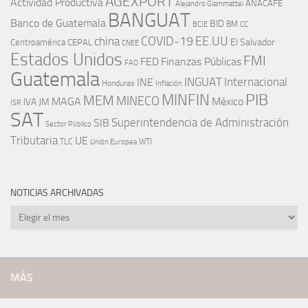
AGEXPORT
Actividad Productiva
ANACAFÉ
Alejandro Giammattei
BANGUAT
Banco de Guatemala
BID
BM
BCIE
CC
EE.UU
china
COVID-19
Centroamérica
El Salvador
CEPAL
CNEE
Estados Unidos
FMI
FED
Finanzas Públicas
FAO
Guatemala
INGUAT
INE
Internacional
Honduras
Inflación
PIB
MINFIN
MEM
MINECO
MAGA
México
IVA
JM
ISR
SAT
SIB
Superintendencia de Administración
Sector Público
Tributaria
UE
WTI
TLC
Unión Europea
NOTICIAS ARCHIVADAS
Noticias
archivadas
MÁS