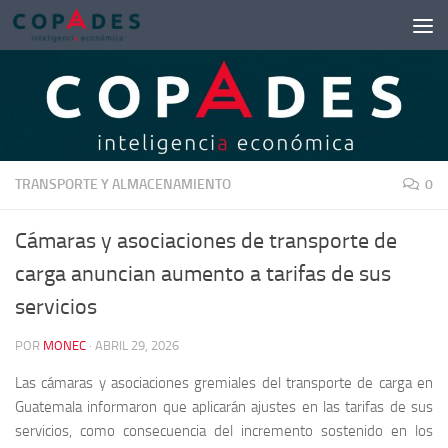
Saltar al contenido
TRANSPORTE Y ALMACENAMIENTO
0
Cámaras y asociaciones de transporte de
carga anuncian aumento a tarifas de sus
servicios
POR
MONEC
·
ABRIL 29, 2026
Las cámaras y asociaciones gremiales del transporte de carga en
Guatemala informaron que aplicarán ajustes en las tarifas de sus
servicios, como consecuencia del incremento sostenido en los