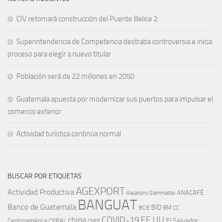
CIV retomará construcción del Puente Belice 2
Superintendencia de Competencia destraba controversia e inicia
proceso para elegir a nuevo titular
Población será de 22 millones en 2050
Guatemala apuesta por modernizar sus puertos para impulsar el
comercio exterior
Actividad turística continúa normal
BUSCAR POR ETIQUETAS
AGEXPORT
Actividad Productiva
ANACAFÉ
Alejandro Giammattei
BANGUAT
Banco de Guatemala
BID
BM
BCIE
CC
EE.UU
china
COVID-19
Centroamérica
El Salvador
CEPAL
CNEE