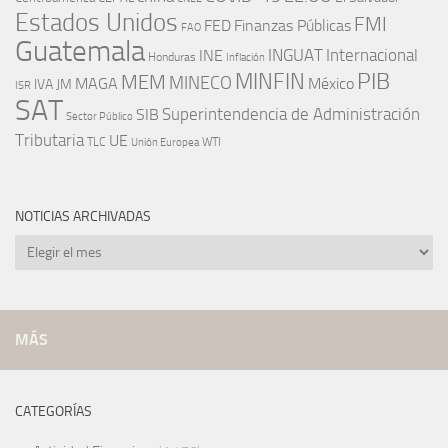
Estados Unidos
FMI
FED
Finanzas Públicas
FAO
Guatemala
INGUAT
INE
Internacional
Honduras
Inflación
PIB
MINFIN
MEM
MINECO
MAGA
México
IVA
JM
ISR
SAT
SIB
Superintendencia de Administración
Sector Público
Tributaria
UE
WTI
TLC
Unión Europea
NOTICIAS ARCHIVADAS
Noticias
archivadas
MÁS
CATEGORÍAS