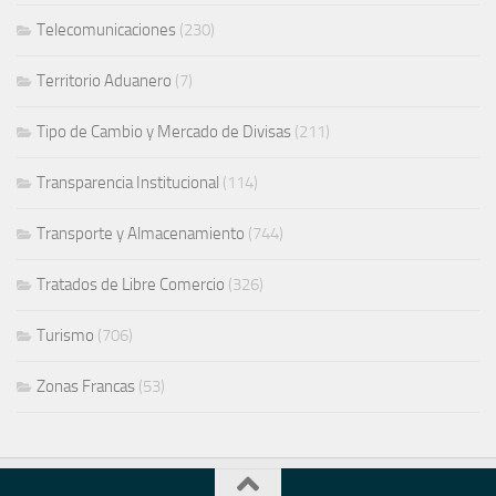
Telecomunicaciones
(230)
Territorio Aduanero
(7)
Tipo de Cambio y Mercado de Divisas
(211)
Transparencia Institucional
(114)
Transporte y Almacenamiento
(744)
Tratados de Libre Comercio
(326)
Turismo
(706)
Zonas Francas
(53)