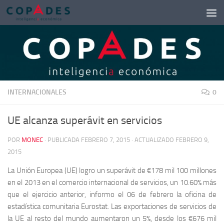
Saltar al contenido
INTERNACIONALES
0
UE alcanza superávit en servicios
POR
MONEC
· PUBLICADA
FEBRERO 7, 2015
· ACTUALIZADO
FEBRERO 9,
2015
La Unión Europea (UE) logro un superávit de €178 mil 100 millones
en el 2013 en el comercio internacional de servicios, un 10.60% más
que el ejercicio anterior, informo el 06 de febrero la oficina de
estadística comunitaria Eurostat. Las exportaciones de servicios de
la UE al resto del mundo aumentaron un 5%, desde los €676 mil