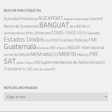
BUSCAR POR ETIQUETAS
AGEXPORT
Actividad Productiva
ANACAFÉ
Alejandro Giammattei
BANGUAT
Banco de Guatemala
BID
BM
BCIE
CC
EE.UU
china
COVID-19
Centroamérica
El Salvador
CEPAL
CNEE
Estados Unidos
FMI
FED
Finanzas Públicas
FAO
Guatemala
INGUAT
INE
Internacional
Honduras
Inflación
PIB
MINFIN
MEM
MINECO
MAGA
México
IVA
JM
ISR
SAT
SIB
Superintendencia de Administración
Sector Público
Tributaria
UE
WTI
TLC
Unión Europea
NOTICIAS ARCHIVADAS
Noticias
archivadas