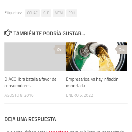
Etiquetas:
CCHAC
GLP
MEM
PDH
TAMBIÉN TE PODRÍA GUSTAR...
0
0
DIACO libra batalla a favor de
Empresarios: ya hay inflación
consumidores
importada
AGOSTO 8, 2016
ENERO 5, 2022
DEJA UNA RESPUESTA