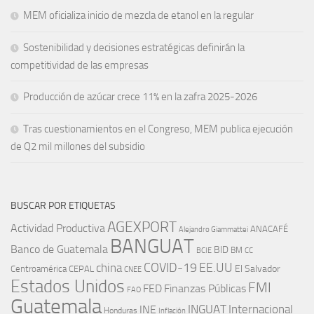
MEM oficializa inicio de mezcla de etanol en la regular
Sostenibilidad y decisiones estratégicas definirán la
competitividad de las empresas
Producción de azúcar crece 11% en la zafra 2025-2026
Tras cuestionamientos en el Congreso, MEM publica ejecución
de Q2 mil millones del subsidio
BUSCAR POR ETIQUETAS
AGEXPORT
Actividad Productiva
ANACAFÉ
Alejandro Giammattei
BANGUAT
Banco de Guatemala
BID
BM
BCIE
CC
EE.UU
china
COVID-19
Centroamérica
El Salvador
CEPAL
CNEE
Estados Unidos
FMI
FED
Finanzas Públicas
FAO
Guatemala
INGUAT
INE
Internacional
Honduras
Inflación