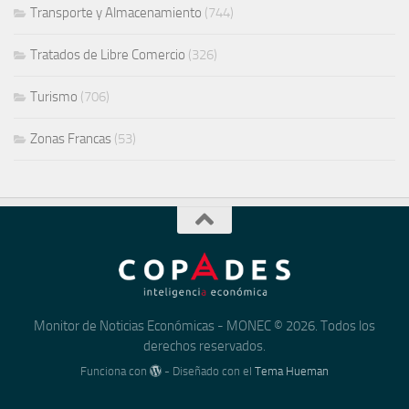
Transporte y Almacenamiento
(744)
Tratados de Libre Comercio
(326)
Turismo
(706)
Zonas Francas
(53)
Monitor de Noticias Económicas - MONEC © 2026. Todos los
derechos reservados.
Funciona con
- Diseñado con el
Tema Hueman