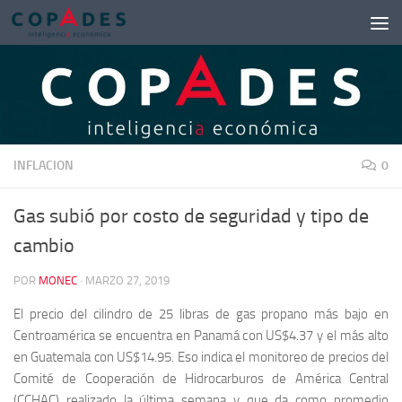
Saltar al contenido
INFLACION
0
Gas subió por costo de seguridad y tipo de
cambio
POR
MONEC
·
MARZO 27, 2019
El precio del cilindro de 25 libras de gas propano más bajo en
Centroamérica se encuentra en Panamá con US$4.37 y el más alto
en Guatemala con US$14.95. Eso indica el monitoreo de precios del
Comité de Cooperación de Hidrocarburos de América Central
(CCHAC) realizado la última semana y que da como promedio