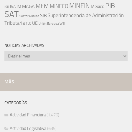
PIB
MINFIN
MEM
MINECO
MAGA
México
IVA
JM
ISR
SAT
SIB
Superintendencia de Administración
Sector Público
Tributaria
UE
WTI
TLC
Unión Europea
NOTICIAS ARCHIVADAS
Noticias
archivadas
MÁS
CATEGORÍAS
Actividad Financiera
(1.476)
Actividad Legislativa
(635)