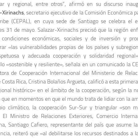
lar y regional, entre otros”, afirmó en su discurso inau
-Xirinachs
, secretario ejecutivo de la Comisión Económica 
ribe (CEPAL), en cuya sede de Santiago se celebra el e
es 31 de mayo. Salazar-Xirinachs precisó que la región enf
 condiciones económicas, sociales y de inversión y pro
rar «las vulnerabilidades propias de los países y subregi
spetuosa y adecuada cooperación y solidaridad regiona
llo «sostenible y resiliente», señala en un comunicado la C
ctora de Cooperación Internacional del Ministerio de Relac
e Costa Rica, Cristina Bolaños Argueta, calificó a esta prime
gional histórico» en el ámbito de la cooperación, según la 
 que en momentos en que el mundo trata de lidiar con la 
io climático, la cooperación Sur-Sur y triangular «son 
 El Ministro de Relaciones Exteriores, Comercio Interna
na, Santiago Cafiero, representante del país que asume la
ncia, reiteró que «al debilitarse los recursos destinados a 