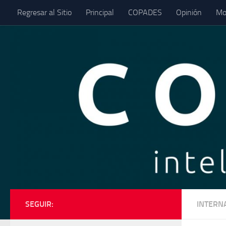
Regresar al Sitio
Principal
COPADES
Opinión
Mo
Saltar al contenido
SEGUIR:
INTERN