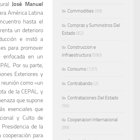
gural
José Manuel
Commodities
(99)
para América Latina
ncuentro hasta el
Compras y Suministros Del
renta un deterioro
Estado
(62)
ducción e instó a
ones para promover
Construccion e
Infraestructura
(590)
l» enfocada en un
EPAL. Por su parte,
Consumo
(137)
iones Exteriores y
ra reunión como «un
Contrabando
(2)
nota de la CEPAL, y
Contrataciones Del Estado
amenaza que supone
(56)
más esenciales que
cional y Culto de
Cooperacion Internacional
 Presidencia de la
(89)
la cooperación para