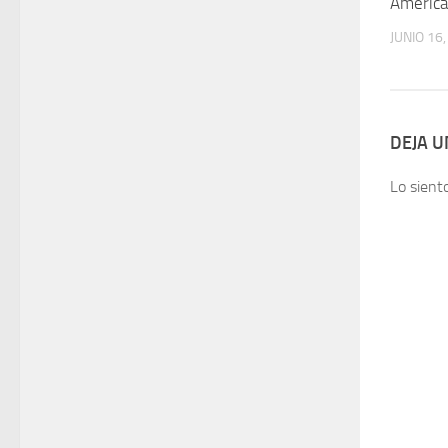
América
JUNIO 16
DEJA 
Lo sient