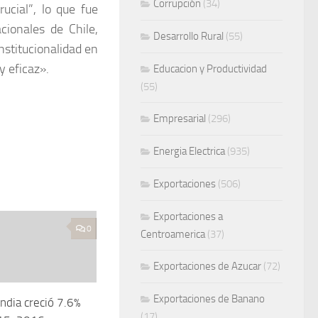
Corrupción
(34)
rucial”, lo que fue
cionales de Chile,
Desarrollo Rural
(55)
nstitucionalidad en
y eficaz».
Educacion y Productividad
(55)
Empresarial
(296)
Energia Electrica
(935)
Exportaciones
(506)
Exportaciones a
0
Centroamerica
(37)
Exportaciones de Azucar
(72)
Exportaciones de Banano
ndia creció 7.6%
(17)