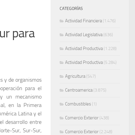
CATEGORÍAS
Actividad Financiera
(1.476)
ur para
Actividad Legislativa
(636)
Actividad Productiva
(1.228)
Actividad Productiva
(5.284)
Agricultura
(547)
as y de organismos
operación para el
Centroamerica
(3.875)
es y un mecanismo
Combustibles
(1)
nal, en la Primera
mérica Latina y el
Comercio Exterior
(438)
l desarrollo entre
orte-Sur, Sur-Sur,
Comercio Exterior
(2.248)