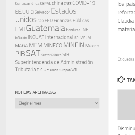
china
COVID-19
los paí
Centroamérica
CEPAL
CNEE
Estados
EE.UU
reforza
El Salvador
Unidos
FED
Finanzas Públicas
Claudia
FAO
Guatemala
FMI
materia
INE
Honduras
INGUAT
Internacional
IVA
JM
Inflación
ISR
MINFIN
MEM
MINECO
MAGA
México
SAT
PIB
SIB
Sector Público
Etiquetas
Superintendencia de Administración
Tributaria
UE
WTI
TLC
Unión Europea
TAM
NOTICIAS ARCHIVADAS
Noticias
archivadas
Disminu