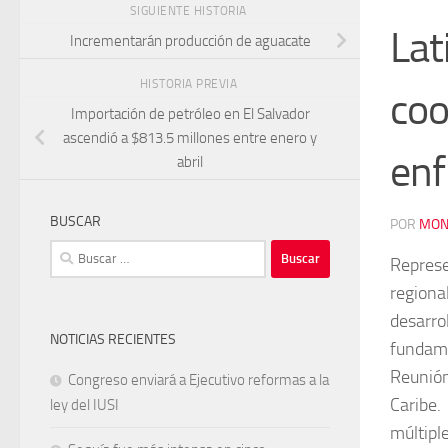
SIGUIENTE HISTORIA
Lat
Incrementarán producción de aguacate
HISTORIA PREVIA
coo
Importación de petróleo en El Salvador
ascendió a $813.5 millones entre enero y
enf
abril
BUSCAR
POR
MON
Buscar:
Represe
regiona
desarr
NOTICIAS RECIENTES
fundame
Reunión
Congreso enviará a Ejecutivo reformas a la
Caribe.
ley del IUSI
múltipl