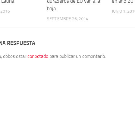
 Latina
duraderos de EU van a la
en año 2
baja
, 2016
JUNIO 1, 201
SEPTIEMBRE 26, 2014
UNA RESPUESTA
o, debes estar
conectado
para publicar un comentario.