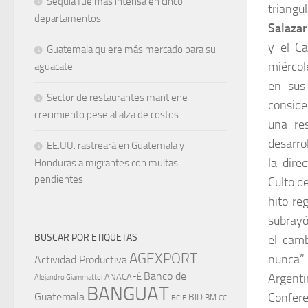
Sequía fue más intensa en cinco
triangu
departamentos
Salazar
y el Ca
Guatemala quiere más mercado para su
miércol
aguacate
en sus
Sector de restaurantes mantiene
conside
crecimiento pese al alza de costos
una re
desarro
EE.UU. rastreará en Guatemala y
la dire
Honduras a migrantes con multas
pendientes
Culto d
hito re
subrayó
BUSCAR POR ETIQUETAS
el camb
AGEXPORT
nunca”.
Actividad Productiva
Banco de
Argenti
ANACAFÉ
Alejandro Giammattei
BANGUAT
Guatemala
Confere
BID
BM
BCIE
CC