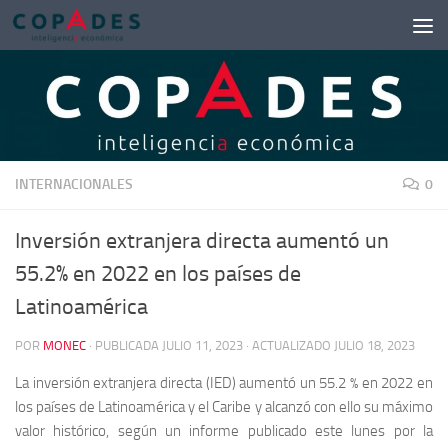
Saltar al contenido
INTERNACIONALES
0
Inversión extranjera directa aumentó un
55.2% en 2022 en los países de
Latinoamérica
POR
MONEC
· PUBLICADA
JULIO 11, 2023
· ACTUALIZADO
JULIO 18, 2023
La inversión extranjera directa (IED) aumentó un 55.2 % en 2022 en
los países de Latinoamérica y el Caribe y alcanzó con ello su máximo
valor histórico, según un informe publicado este lunes por la