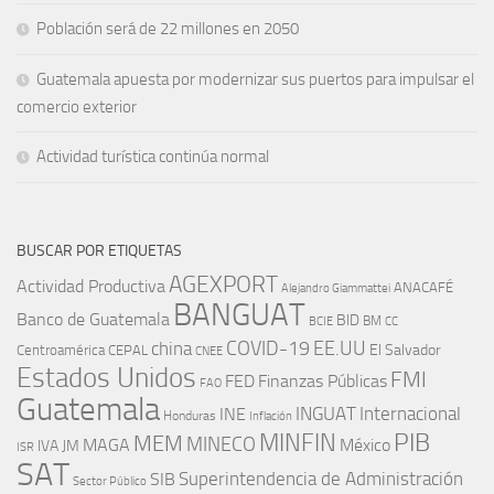
Población será de 22 millones en 2050
Guatemala apuesta por modernizar sus puertos para impulsar el
comercio exterior
Actividad turística continúa normal
BUSCAR POR ETIQUETAS
AGEXPORT
Actividad Productiva
ANACAFÉ
Alejandro Giammattei
BANGUAT
Banco de Guatemala
BID
BM
BCIE
CC
EE.UU
china
COVID-19
Centroamérica
El Salvador
CEPAL
CNEE
Estados Unidos
FMI
FED
Finanzas Públicas
FAO
Guatemala
INGUAT
INE
Internacional
Honduras
Inflación
PIB
MINFIN
MEM
MINECO
MAGA
México
IVA
JM
ISR
SAT
SIB
Superintendencia de Administración
Sector Público