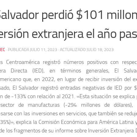
Salvador perdió $101 millo
ersión extranjera el año pa
EC
· PUBLICADA
JULIO 11, 2023
· ACTUALIZADO
JULIO 18, 2023
as Centroamérica registró números positivos con respec
jera Directa (IED), en términos generales, El Salv
mericano que, en 2022, en lugar de recibir inversión del ext
ado, El Salvador registró entradas negativas de IED por 
ón de -133% con relación al 2021. «Esta situación se explica
sector de manufacturas (-294 millones de dólares),
arse con las inversiones en servicios, que también se reduj
35%)», explica la Comisión Económica para América Latina y
de los fragmentos de su informe sobre Inversión Extranjera 