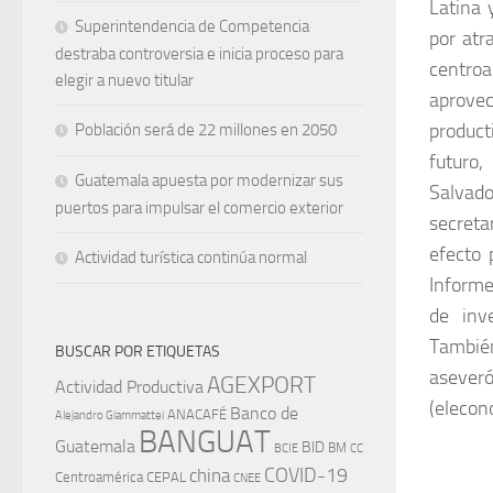
Latina 
Superintendencia de Competencia
por atr
destraba controversia e inicia proceso para
centroa
elegir a nuevo titular
aprove
product
Población será de 22 millones en 2050
futuro,
Guatemala apuesta por modernizar sus
Salvado
puertos para impulsar el comercio exterior
secreta
efecto 
Actividad turística continúa normal
Informe
de inve
También
BUSCAR POR ETIQUETAS
aseveró
AGEXPORT
Actividad Productiva
(elecon
Banco de
ANACAFÉ
Alejandro Giammattei
BANGUAT
Guatemala
BID
BM
BCIE
CC
china
COVID-19
Centroamérica
CEPAL
CNEE