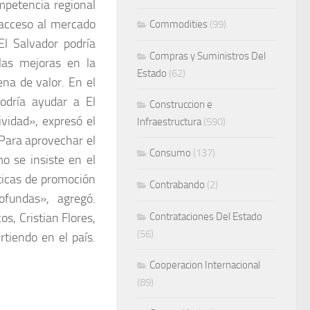
mpetencia regional
 acceso al mercado
Commodities
(99)
l Salvador podría
Compras y Suministros Del
las mejoras en la
Estado
(62)
na de valor. En el
odría ayudar a El
Construccion e
vidad», expresó el
Infraestructura
(590)
«Para aprovechar el
Consumo
(137)
o se insiste en el
íticas de promoción
Contrabando
(2)
ofundas», agregó.
s, Cristian Flores,
Contrataciones Del Estado
(56)
rtiendo en el país.
Cooperacion Internacional
(89)