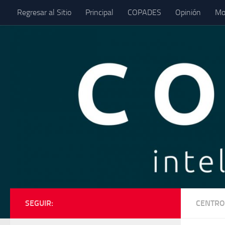
Regresar al Sitio
Principal
COPADES
Opinión
Mo
Saltar al contenido
SEGUIR:
CENTRO