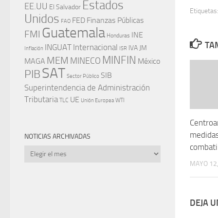
Estados
EE.UU
El Salvador
Etiquetas
Unidos
FED
Finanzas Públicas
FAO
Guatemala
FMI
INE
Honduras
TAM
INGUAT
Internacional
IVA
JM
Inflación
ISR
MINFIN
MEM
MINECO
MAGA
México
SAT
PIB
SIB
Sector Público
Superintendencia de Administración
Tributaria
UE
WTI
TLC
Unión Europea
Centroa
medidas
NOTICIAS ARCHIVADAS
combati
Noticias
archivadas
MAYO 12,
DEJA 