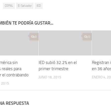
:
CEPAL
El Salvador
IED
BIÉN TE PODRÍA GUSTAR...
0
0
mérica sin
IED subió 32.2% en el
Registran i
 reales para
primer trimestre
en 36 año
r el contrabando
JUNIO 18, 2015
ENERO 4, 2
 2015
UNA RESPUESTA