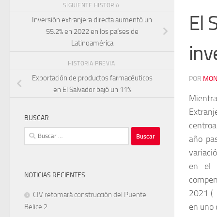
SIGUIENTE HISTORIA
El 
Inversión extranjera directa aumentó un
55.2% en 2022 en los países de
Latinoamérica
inv
HISTORIA PREVIA
Exportación de productos farmacéuticos
POR
MON
en El Salvador bajó un 11%
Mientr
Extran
BUSCAR
centroa
Buscar:
año pas
variaci
en el 
NOTICIAS RECIENTES
compens
2021 (-
CIV retomará construcción del Puente
en uno 
Belice 2