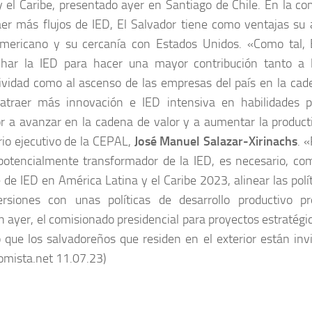
y el Caribe, presentado ayer en Santiago de Chile. En la co
aer más flujos de IED, El Salvador tiene como ventajas su
mericano y su cercanía con Estados Unidos. «Como tal, E
char la IED para hacer una mayor contribución tanto a 
ividad como al ascenso de las empresas del país en la cade
 atraer más innovación e IED intensiva en habilidades p
r a avanzar en la cadena de valor y a aumentar la producti
rio ejecutivo de la CEPAL,
José Manuel Salazar-Xirinachs
. 
potencialmente transformador de la IED, es necesario, com
 de IED en América Latina y el Caribe 2023, alinear las pol
rsiones con unas políticas de desarrollo productivo pr
 ayer, el comisionado presidencial para proyectos estratégico
 que los salvadoreños que residen en el exterior están invi
omista.net 11.07.23)