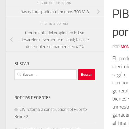
SIGUIENTE HISTORIA
PIB
Gas natural podría cubrir unos 700 MW
HISTORIA PREVIA
por
Crecimiento del empleo en EU se
desacelera levemente en abril; tasa de
desempleo se mantiene en 4.2%
POR
MON
El prod
BUSCAR
crecimi
Buscar:
según 
comport
general
NOTICIAS RECIENTES
bienes 
trimest
CIV retomará construcción del Puente
ganader
Belice 2
al fina