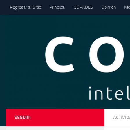
Regresar al Sitio
Principal
COPADES
Opinión
Mo
Saltar al contenido
SEGUIR:
ACTIVI