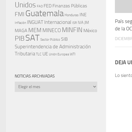
Unidos
FED
Finanzas Públicas
FAO
Guatemala
FMI
INE
Honduras
País seg
INGUAT
Internacional
IVA
JM
Inflación
ISR
de la O
MINFIN
MEM
MINECO
MAGA
México
SAT
PIB
SIB
DICIEMBR
Sector Público
Superintendencia de Administración
Tributaria
UE
WTI
TLC
Unión Europea
DEJA 
Lo sient
NOTICIAS ARCHIVADAS
Noticias
archivadas