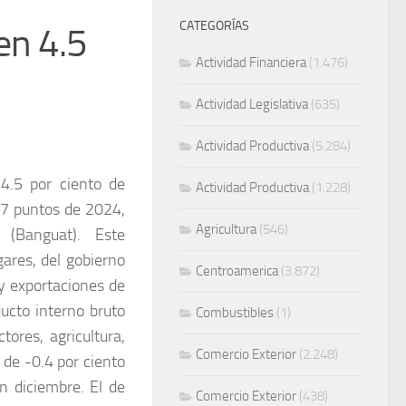
CATEGORÍAS
en 4.5
Actividad Financiera
(1.476)
Actividad Legislativa
(635)
Actividad Productiva
(5.284)
 4.5 por ciento de
Actividad Productiva
(1.228)
.7 puntos de 2024,
Agricultura
(546)
(Banguat). Este
ares, del gobierno
Centroamerica
(3.872)
y exportaciones de
ducto interno bruto
Combustibles
(1)
tores, agricultura,
Comercio Exterior
(2.248)
 de -0.4 por ciento
n diciembre. El de
Comercio Exterior
(438)