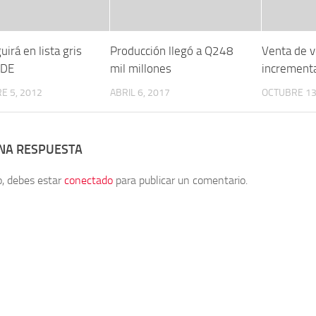
uirá en lista gris
Producción llegó a Q248
Venta de v
CDE
mil millones
increment
E 5, 2012
ABRIL 6, 2017
OCTUBRE 13
UNA RESPUESTA
o, debes estar
conectado
para publicar un comentario.