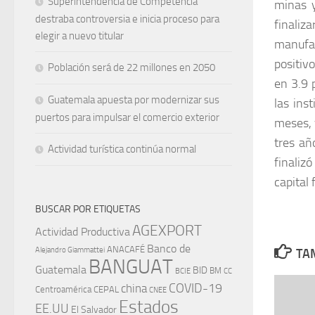
Superintendencia de Competencia
minas y
destraba controversia e inicia proceso para
finali
elegir a nuevo titular
manufac
positiv
Población será de 22 millones en 2050
en 3.9 
Guatemala apuesta por modernizar sus
las ins
puertos para impulsar el comercio exterior
meses, 
tres añ
Actividad turística continúa normal
finaliz
capital 
BUSCAR POR ETIQUETAS
AGEXPORT
Actividad Productiva
Banco de
ANACAFÉ
Alejandro Giammattei
TAM
BANGUAT
Guatemala
BID
BM
BCIE
CC
china
COVID-19
Centroamérica
CEPAL
CNEE
Estados
EE.UU
El Salvador