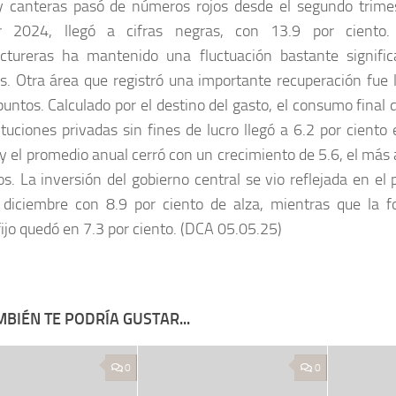
 canteras pasó de números rojos desde el segundo trimes
zar 2024, llegó a cifras negras, con 13.9 por ciento.
tureras ha mantenido una fluctuación bastante signific
os. Otra área que registró una importante recuperación fue 
puntos. Calculado por el destino del gasto, el consumo final 
tituciones privadas sin fines de lucro llegó a 6.2 por ciento 
y el promedio anual cerró con un crecimiento de 5.6, el más 
os. La inversión del gobierno central se vio reflejada en e
ó diciembre con 8.9 por ciento de alza, mientras que la 
fijo quedó en 7.3 por ciento. (DCA 05.05.25)
BIÉN TE PODRÍA GUSTAR...
0
0