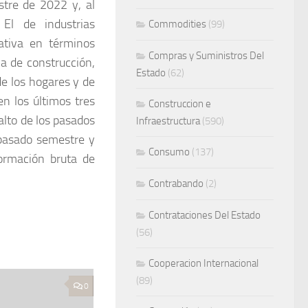
tre de 2022 y, al
 El de industrias
Commodities
(99)
ativa en términos
Compras y Suministros Del
la de construcción,
Estado
(62)
de los hogares y de
en los últimos tres
Construccion e
alto de los pasados
Infraestructura
(590)
l pasado semestre y
Consumo
(137)
formación bruta de
Contrabando
(2)
Contrataciones Del Estado
(56)
Cooperacion Internacional
(89)
0