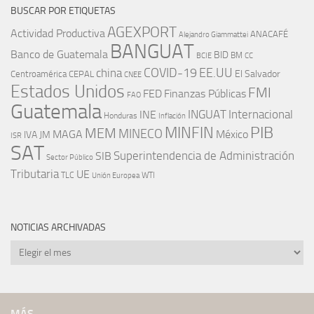
BUSCAR POR ETIQUETAS
AGEXPORT
Actividad Productiva
ANACAFÉ
Alejandro Giammattei
BANGUAT
Banco de Guatemala
BID
BM
BCIE
CC
EE.UU
china
COVID-19
Centroamérica
El Salvador
CEPAL
CNEE
Estados Unidos
FMI
FED
Finanzas Públicas
FAO
Guatemala
INGUAT
INE
Internacional
Honduras
Inflación
PIB
MINFIN
MEM
MINECO
MAGA
México
IVA
JM
ISR
SAT
SIB
Superintendencia de Administración
Sector Público
Tributaria
UE
WTI
TLC
Unión Europea
NOTICIAS ARCHIVADAS
Noticias
archivadas
MÁS