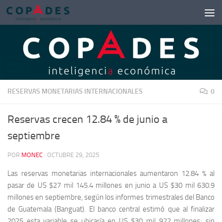
Saltar al contenido
RESERVAS MONETARIAS INTERNACIONALES
0
Reservas crecen 12.84 % de junio a
septiembre
POR
MONEC
·
OCTUBRE 29, 2025
Las reservas monetarias internacionales aumentaron 12.84 % al
pasar de US $27 mil 145.4 millones en junio a US $30 mil 630.9
millones en septiembre, según los informes trimestrales del Banco
de Guatemala (Banguat). El banco central estimó que al finalizar
2025 esta variable se ubicaría en US $30 mil 922 millones; sin