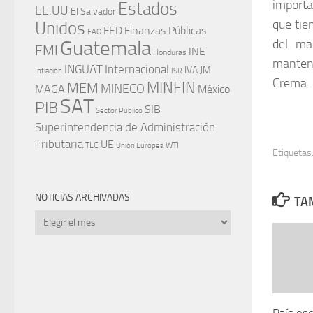
importa
Estados
EE.UU
El Salvador
que tie
Unidos
FED
Finanzas Públicas
FAO
Guatemala
del ma
FMI
INE
Honduras
manteni
INGUAT
Internacional
IVA
JM
Inflación
ISR
Crema. 
MINFIN
MEM
MINECO
MAGA
México
SAT
PIB
SIB
Sector Público
Superintendencia de Administración
Tributaria
UE
WTI
TLC
Unión Europea
Etiquetas
NOTICIAS ARCHIVADAS
TAM
Noticias
archivadas
País es