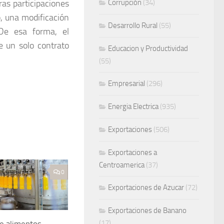
ras participaciones
Corrupción
(34)
o, una modificación
Desarrollo Rural
(55)
 De esa forma, el
e un solo contrato
Educacion y Productividad
(55)
Empresarial
(296)
Energia Electrica
(935)
Exportaciones
(506)
Exportaciones a
Centroamerica
(37)
0
Exportaciones de Azucar
(72)
Exportaciones de Banano
(17)
de alimentos