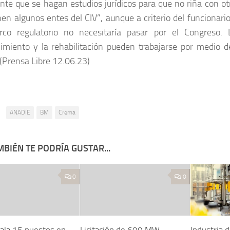
nte que se hagan estudios jurídicos para que no riña con ot
nen algunos entes del CIV”, aunque a criterio del funcionari
rco regulatorio no necesitaría pasar por el Congreso.
miento y la rehabilitación pueden trabajarse por medio d
(Prensa Libre 12.06.23)
:
ANADIE
BM
Crema
BIÉN TE PODRÍA GUSTAR...
0
0
cala 15 puestos en
Licitación de 600 MW
Industria 