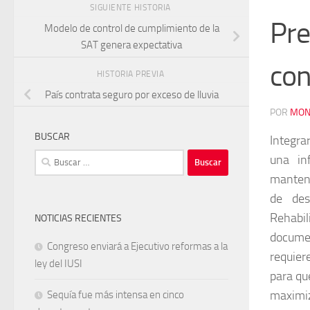
SIGUIENTE HISTORIA
Pre
Modelo de control de cumplimiento de la
SAT genera expectativa
con
HISTORIA PREVIA
País contrata seguro por exceso de lluvia
POR
MON
BUSCAR
Integra
Buscar:
una in
manteni
de des
Rehabil
NOTICIAS RECIENTES
documen
Congreso enviará a Ejecutivo reformas a la
requier
ley del IUSI
para qu
maximiz
Sequía fue más intensa en cinco