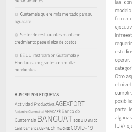
departamentos
las co
modelo 
Guatemala quiere más mercado para su
forma m
aguacate
ejecuti
Infraes
Sector de restaurantes mantiene
crecimiento pese al alza de costos
requeri
estudio
EE.UU. rastreará en Guatemala y
operar.
Honduras a migrantes con multas
categor
pendientes
Otro as
el nive
cumplir.
BUSCAR POR ETIQUETAS
posibil
AGEXPORT
Actividad Productiva
parte l
Banco de
ANACAFÉ
Alejandro Giammattei
BANGUAT
algunas
Guatemala
BID
BM
BCIE
CC
(CIV) e
china
COVID-19
Centroamérica
CEPAL
CNEE