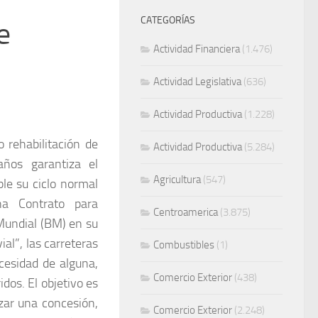
CATEGORÍAS
e
Actividad Financiera
(1.476)
Actividad Legislativa
(636)
Actividad Productiva
(1.228)
 rehabilitación de
Actividad Productiva
(5.284)
años garantiza el
Agricultura
(547)
e su ciclo normal
a Contrato para
Centroamerica
(3.875)
Mundial (BM) en su
al”, las carreteras
Combustibles
(1)
cesidad de alguna,
Comercio Exterior
(438)
dos. El objetivo es
izar una concesión,
Comercio Exterior
(2.248)