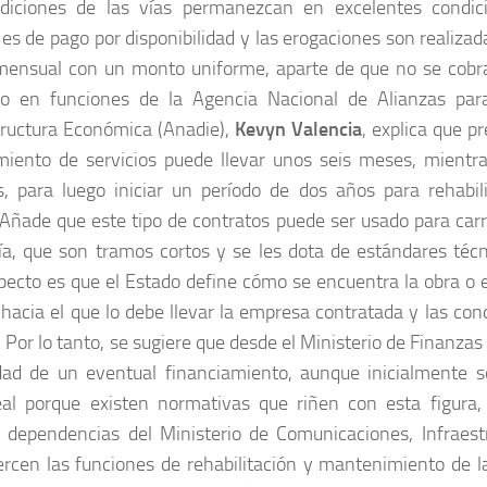
ndiciones de las vías permanezcan en excelentes condic
es de pago por disponibilidad y las erogaciones son realizad
ensual con un monto uniforme, aparte de que no se cobra 
vo en funciones de la Agencia Nacional de Alianzas para
tructura Económica (Anadie),
Kevyn Valencia
, explica que p
miento de servicios puede llevar unos seis meses, mientr
s, para luego iniciar un período de dos años para rehabi
 Añade que este tipo de contratos puede ser usado para car
ía, que son tramos cortos y se les dota de estándares técni
pecto es que el Estado define cómo se encuentra la obra o e
l hacia el que lo debe llevar la empresa contratada y las con
 Por lo tanto, se sugiere que desde el Ministerio de Finanzas
idad de un eventual financiamiento, aunque inicialmente s
eal porque existen normativas que riñen con esta figura
 dependencias del Ministerio de Comunicaciones, Infraest
jercen las funciones de rehabilitación y mantenimiento de l