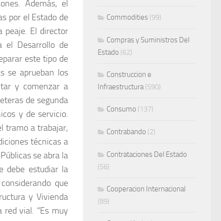
iones. Además, el
as por el Estado de
Commodities
(99)
peaje. El director
Compras y Suministros Del
 el Desarrollo de
Estado
(62)
reparar este tipo de
as se aprueban los
Construccion e
litar y comenzar a
Infraestructura
(590)
reteras de segunda
Consumo
(137)
cos y de servicio.
l tramo a trabajar,
Contrabando
(2)
diciones técnicas a
 Públicas se abra la
Contrataciones Del Estado
(56)
e debe estudiar la
, considerando que
Cooperacion Internacional
ructura y Vivienda
(89)
a red vial. “Es muy