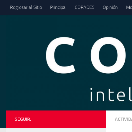
Regresar al Sitio
Principal
COPADES
Opinión
Mo
Saltar al contenido
SEGUIR:
ACTIVI